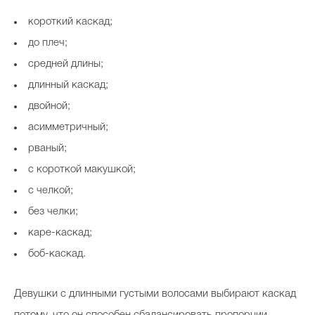
короткий каскад;
до плеч;
средней длины;
длинный каскад;
двойной;
асимметричный;
рваный;
с короткой макушкой;
с челкой;
без челки;
каре-каскад;
боб-каскад.
Девушки с длинными густыми волосами выбирают каскад