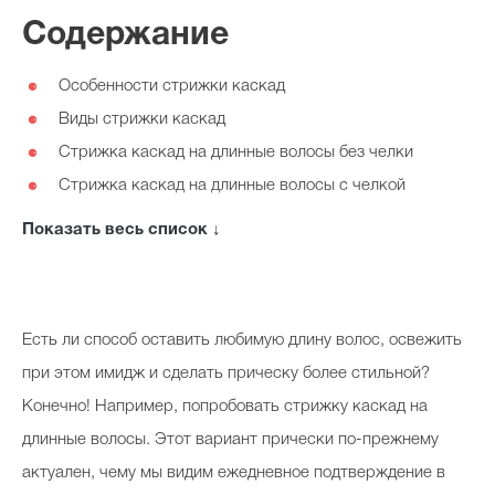
Косметичка профи
Содержание
Вопрос эксперту
Особенности стрижки каскад
⚈
Папа может
Виды стрижки каскад
⚈
Худеем правильно
Стрижка каскад на длинные волосы без челки
⚈
Стрижка каскад на длинные волосы с челкой
⚈
Стрижка каскад на прямые длинные волосы
⚈
Показать весь список ↓
Стрижка каскад на вьющиеся длинные волосы
⚈
Бьютихакер / Мама-хакер
Стрижка каскад на длинные тонкие или густые
⚈
волосы
Выбор визажистов
Есть ли способ оставить любимую длину волос, освежить
Каскад на длинные волосы по типу лица
⚈
Выбор косметолога
при этом имидж и сделать прическу более стильной?
Конечно! Например, попробовать стрижку каскад на
Полиция красоты
длинные волосы. Этот вариант прически по-прежнему
Хит недели от визажиста
актуален, чему мы видим ежедневное подтверждение в