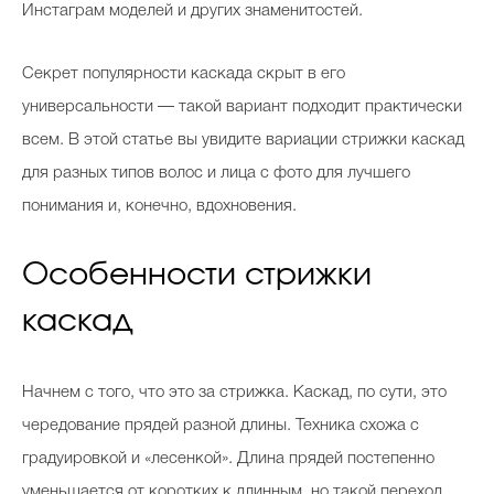
Инстаграм моделей и других знаменитостей.
Секрет популярности каскада скрыт в его
Celebrity дня
универсальности — такой вариант подходит практически
Фотоальбом
всем. В этой статье вы увидите вариации стрижки каскад
Интервью со звездой
для разных типов волос и лица с фото для лучшего
понимания и, конечно, вдохновения.
Особенности стрижки
Beauty- битвы
каскад
Тесты
Викторины
Начнем с того, что это за стрижка. Каскад, по сути, это
чередование прядей разной длины. Техника схожа с
градуировкой и «лесенкой». Длина прядей постепенно
уменьшается от коротких к длинным, но такой переход