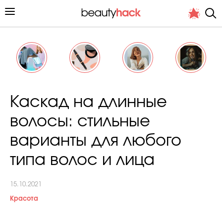
Личный опыт
Каскад на длинные
Стиль жизни
волосы: стильные
Подиум
варианты для любого
Хит недели от стилиста
типа волос и лица
15.10.2021
Красота
Снимает и тестирует редакция