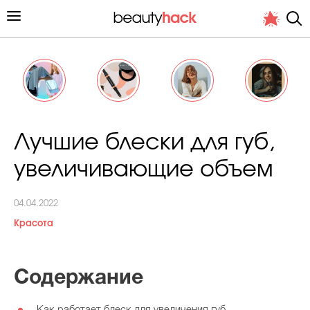
Личный опыт
Лучшие блески для губ,
Стиль жизни
увеличивающие объем
Подиум
04.04.2022
Хит недели от стилиста
Красота
Содержание
Снимает и тестирует редакция