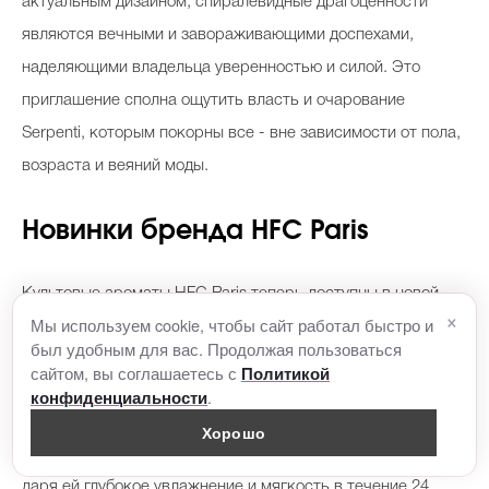
актуальным дизайном, спиралевидные драгоценности
являются вечными и завораживающими доспехами,
наделяющими владельца уверенностью и силой. Это
приглашение сполна ощутить власть и очарование
Serpenti, которым покорны все - вне зависимости от пола,
возраста и веяний моды.
Новинки бренда HFC Paris
Культовые ароматы HFC Paris теперь доступны в новой
×
Мы используем cookie, чтобы сайт работал быстро и
форме средств по уходу за кожей
был удобным для вас. Продолжая пользоваться
сайтом, вы соглашаетесь с
Политикой
Освежающий гель для душа мягко очищает кожу, делая ее
.
конфиденциальности
гладкой и бархатистой. Легкий и воздушный лосьон для
Хорошо
тела обеспечит вашей коже необходимый уход, не только
даря ей глубокое увлажнение и мягкость в течение 24