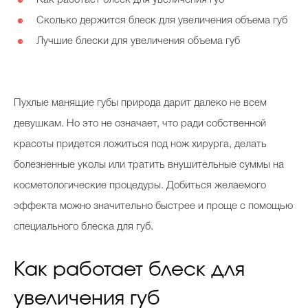
Как работает блеск для увеличения губ
⚈
Косметичка профи
Сколько держится блеск для увеличения объема губ
⚈
Вопрос эксперту
Лучшие блески для увеличения объема губ
⚈
Папа может
Худеем правильно
Пухлые манящие губы природа дарит далеко не всем
девушкам. Но это не означает, что ради собственной
красоты придется ложиться под нож хирурга, делать
болезненные уколы или тратить внушительные суммы на
Бьютихакер / Мама-хакер
косметологические процедуры. Добиться желаемого
Выбор визажистов
эффекта можно значительно быстрее и проще с помощью
специального блеска для губ.
Выбор косметолога
Полиция красоты
Как работает блеск для
Хит недели от визажиста
увеличения губ