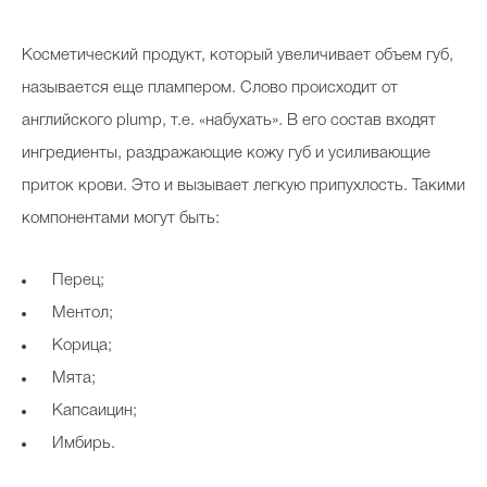
Косметический продукт, который увеличивает объем губ,
Celebrity дня
называется еще плампером. Слово происходит от
английского plump, т.е. «набухать». В его состав входят
Фотоальбом
ингредиенты, раздражающие кожу губ и усиливающие
Интервью со звездой
приток крови. Это и вызывает легкую припухлость. Такими
компонентами могут быть:
Beauty- битвы
Перец;
Тесты
Ментол;
Корица;
Викторины
Мята;
Капсаицин;
Имбирь.