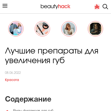
Личный опыт
Лучшие препараты для
Стиль жизни
увеличения губ
Подиум
08.06.2022
Хит недели от стилиста
Красота
Содержание
Снимает и тестирует редакция