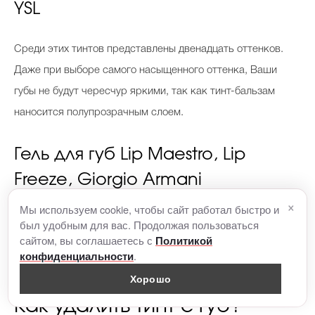
YSL
Среди этих тинтов представлены двенадцать оттенков.
Даже при выборе самого насыщенного оттенка, Ваши
губы не будут чересчур яркими, так как тинт-бальзам
наносится полупрозрачным слоем.
Гель для губ Lip Maestro, Lip
Freeze, Giorgio Armani
×
Мы используем cookie, чтобы сайт работал быстро и
Это средство обеспечивает губам тонированный эффект,
был удобным для вас. Продолжая пользоваться
сайтом, вы соглашаетесь с
Политикой
легок в нанесении и не стягивает губы. К тому же, данный
.
конфиденциальности
тинт-гель прибавляет губам визуальный объем.
Хорошо
Как удалить тинт с губ?