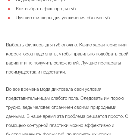
Виды филлеров для губ
⚈
Косметичка профи
Как выбрать филлер для губ
⚈
Вопрос эксперту
Лучшие филлеры для увеличения объема губ
⚈
Папа может
Худеем правильно
Выбрать филлеры для губ сложно. Какие характеристики
корректоров надо знать, чтобы правильно подобрать свой
вариант и не получить осложнений. Лучшие препараты –
преимущества и недостатки.
Бьютихакер / Мама-хакер
Выбор визажистов
Во все времена мода диктовала свои условия
представительницам слабого пола. Следовать им порою
Выбор косметолога
трудно, ведь человек ограничен своими природными
Полиция красоты
данными. В наше время эта проблема решается просто. С
Хит недели от визажиста
помощью контурной пластики можно эффективно и
быстро изменить форму губ, приподнять их уголки,