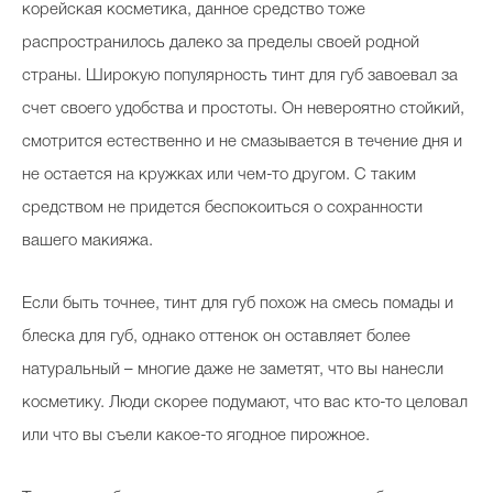
корейская косметика, данное средство тоже
распространилось далеко за пределы своей родной
страны. Широкую популярность тинт для губ завоевал за
Celebrity дня
счет своего удобства и простоты. Он невероятно стойкий,
Фотоальбом
смотрится естественно и не смазывается в течение дня и
Интервью со звездой
не остается на кружках или чем-то другом. С таким
средством не придется беспокоиться о сохранности
вашего макияжа.
Beauty- битвы
Если быть точнее, тинт для губ похож на смесь помады и
Тесты
блеска для губ, однако оттенок он оставляет более
Викторины
натуральный – многие даже не заметят, что вы нанесли
косметику. Люди скорее подумают, что вас кто-то целовал
или что вы съели какое-то ягодное пирожное.