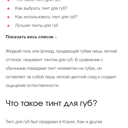
Что такое тинт для губ?
⚈
Косметичка профи
Как выбрать тинт для губ?
⚈
Вопрос эксперту
Как использовать тинт для губ?
⚈
Лучшие тинты для губ
⚈
Папа может
Как удалить тинт с губ?
⚈
Показать весь список ↓
Худеем правильно
Жидкий гель или флюид, придающий губам лишь легкий
оттенок, называют тинтом для губ. В сравнении с
обычными помадами тинт незаметен на губах, он
Бьютихакер / Мама-хакер
оставляет за собой лишь легкий цветной след и создает
Выбор визажистов
ощущение естественности.
Выбор косметолога
Что такое тинт для губ?
Полиция красоты
Хит недели от визажиста
Тинт для губ был придуман в Корее. Как и другая