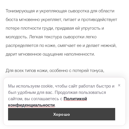
Тонизирующая и укрепляющая сыворотка для области
бюста мгновенно укрепляет, питает и противодействует
потере плотности груди, придавая ей упругость и
молодость. Легкая текстура сыворотки легко
распределяется по коже, смягчает ее и делает нежной,
дарит мгновенное ощущение наполненности.
Для всех типов кожи, особенно с потерей тонуса,
дряблостью тканей и начальными морщинами. Идеальное
×
Мы используем cookie, чтобы сайт работал быстро и
решение для восстановления упругости кожи после
был удобным для вас. Продолжая пользоваться
грудного вскармливания или интенсивных программ
сайтом, вы соглашаетесь с
Политикой
.
конфиденциальности
снижения веса.
Хорошо
Стильный ланч-бокс [ comfort zone ] в подарок при покупке