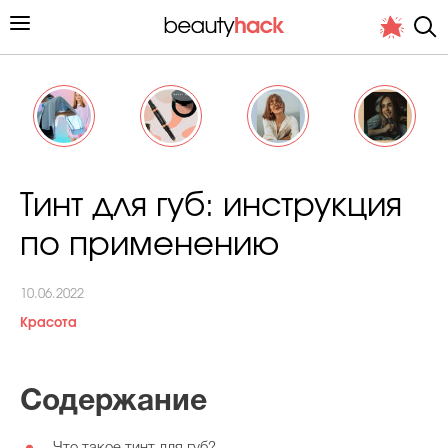
Личный опыт
Тинт для губ: инструкция
Стиль жизни
по применению
Подиум
10.06.2022
Хит недели от стилиста
Красота
Содержание
Снимает и тестирует редакция