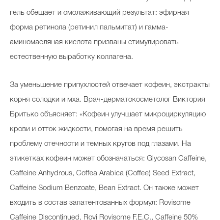
гель обещает и омолаживающий результат: эфирная
форма ретинола (ретинил пальмитат) и гамма-
аминомасляная кислота призваны стимулировать
естественную выработку коллагена.
За уменьшение припухлостей отвечает кофеин, экстракты
корня солодки и мха. Врач-дерматокосметолог Виктория
Бритько объясняет: «Кофеин улучшает микроциркуляцию
крови и отток жидкости, помогая на время решить
проблему отечности и темных кругов под глазами. На
этикетках кофеин может обозначаться: Glycosan Caffeine,
Caffeine Anhydrous, Coffea Arabica (Coffee) Seed Extract,
Caffeine Sodium Benzoate, Bean Extract. Он также может
входить в состав запатентованных формул: Rovisome
Caffeine Discontinued, Rovi Rovisome F.E.C., Caffeine 50%