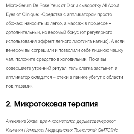
Micro-Serum De Rose Yeux от Dior и сыворотку All About
Eyes от Clinique: «Средства с аппликатором просто
обожаю: наносить их легко, а массаж в процессе –
Celebrity дня
дополнительный, но весомый бонус (от регулярного
Фотоальбом
использования эффект легкого лифтинга налицо). А если
Интервью со звездой
вечером вы согрешили и позволили себе лишнюю чашку
чая, положите средство в холодильник. Пока вы
совершаете утренний ритуал, гель слегка застынет, а
Beauty- битвы
аппликатор охладится – отеки в панике убегут с области
Тесты
под глазами».
Викторины
2. Микротоковая терапия
Анжелика Ужва, врач-косметолог, дерматовенеролог
Клиники Немецких Медицинских Технологий GMTClinic