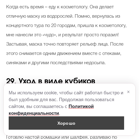
Когда есть время – еду к косметологу. Она делает
отличную маску из водорослей. Помню, вернулась из
концертного тура по 20 городам, пришла к косметологу,
мне нанесли это «чудо», и результат просто поразил!
Застывая, маска точно повторяет рельеф лица. После
этого снимается одним движением вместе с отеками,
синяками и другими последствиями недосыпа.
29. Уход в виде кубиков
×
травяного льда
Мы используем cookie, чтобы сайт работал быстро и
был удобным для вас. Продолжая пользоваться
сайтом, вы соглашаетесь с
Политикой
Елизавета Боярская
.
конфиденциальности
Хорошо
По утрам я протираю лицо кубиками травяного льда.
Готовлю настой ромашки или шалфея, разливаю по