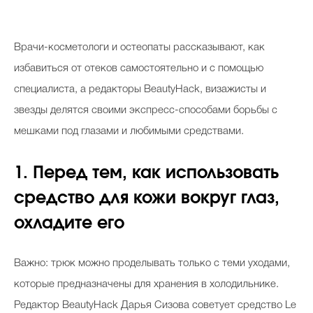
Косметичка профи
Вопрос эксперту
В
рачи-косметологи и остеопаты рассказывают, как
Папа может
избавиться от отеков самостоятельно и с помощью
специалиста, а редакторы BeautyHack, визажисты и
Худеем правильно
звезды делятся своими экспресс-способами борьбы с
мешками под глазами и любимыми средствами.
1. Перед тем, как использовать
Бьютихакер / Мама-хакер
средство для кожи вокруг глаз,
Выбор визажистов
охладите его
Выбор косметолога
Полиция красоты
Важно: трюк можно проделывать только с теми уходами,
Хит недели от визажиста
которые предназначены для хранения в холодильнике.
Редактор BeautyHack Дарья Сизова советует средство Le