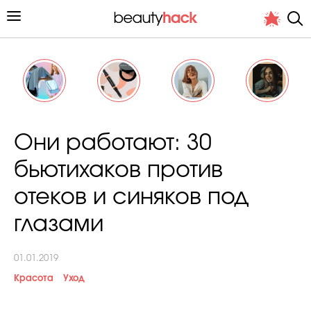
Личный опыт
Они работают: 30
Стиль жизни
бьютихаков против
Подиум
отеков и синяков под
Хит недели от стилиста
глазами
01.01.2019
Красота
Уход
Снимает и тестирует редакция