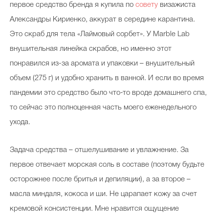
первое средство бренда я купила по
совету
визажиста
Александры Кириенко, аккурат в середине карантина.
Это скраб для тела «Лаймовый сорбет». У Marble Lab
Celebrity дня
внушительная линейка скрабов, но именно этот
Фотоальбом
понравился из-за аромата и упаковки – внушительный
Интервью со звездой
объем (275 г) и удобно хранить в ванной. И если во время
пандемии это средство было что-то вроде домашнего спа,
то сейчас это полноценная часть моего еженедельного
Beauty- битвы
ухода.
Тесты
Задача средства – отшелушивание и увлажнение. За
Викторины
первое отвечает морская соль в составе (поэтому будьте
осторожнее после бритья и депиляции), а за второе –
масла миндаля, кокоса и ши. Не царапает кожу за счет
кремовой консистенции. Мне нравится ощущение