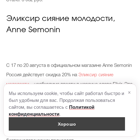
Эликсир сияние молодости,
Anne Semonin
С 17 по 20 августа в официальном магазине Anne Semonin
Россия действует скидка 20% на
Эликсир сияние
молодости
– необходимо ввести в корзине слово Elixir. Это
×
Мы используем cookie, чтобы сайт работал быстро и
сыворотка, которую специалисты Anne Semonin
был удобным для вас. Продолжая пользоваться
рекомендуют наносить дважды в день. В составе –
сайтом, вы соглашаетесь с
Политикой
гиалуроновая кислота, масло абрикосовых косточек,
.
конфиденциальности
клетки лепестков роз и листьев белой лилии.
Хорошо
Растительные компоненты получены в результате