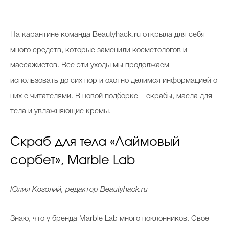
Косметичка профи
Вопрос эксперту
На карантине команда Beautyhack.ru открыла для себя
Папа может
много средств, которые заменили косметологов и
массажистов. Все эти уходы мы продолжаем
Худеем правильно
использовать до сих пор и охотно делимся информацией о
них с читателями. В новой подборке – скрабы, масла для
тела и увлажняющие кремы.
Бьютихакер / Мама-хакер
Скраб для тела «Лаймовый
Выбор визажистов
сорбет», Marble Lab
Выбор косметолога
Полиция красоты
Юлия Козолий, редактор Beautyhack.ru
Хит недели от визажиста
Знаю, что у бренда Marble Lab много поклонников. Свое