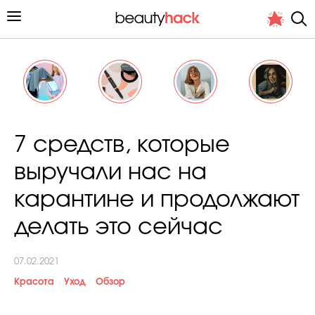
Личный опыт
7 средств, которые
Стиль жизни
выручали нас на
Подиум
карантине и продолжают
Хит недели от стилиста
делать это сейчас
07.02.2021
Красота
Уход
Обзор
Снимает и тестирует редакция