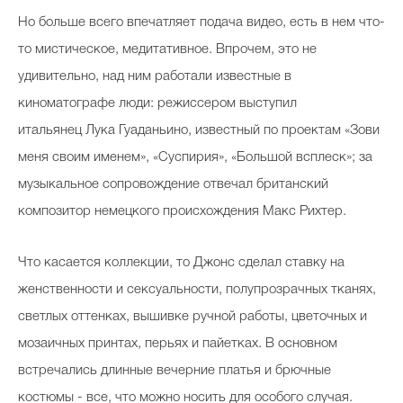
Но больше всего впечатляет подача видео, есть в нем что-
то мистическое, медитативное. Впрочем, это не
Celebrity дня
удивительно, над ним работали известные в
киноматографе люди: режиссером выступил
Фотоальбом
итальянец Лука Гуаданьино, известный по проектам «Зови
Интервью со звездой
меня своим именем», «Суспирия», «Большой всплеск»; за
музыкальное сопровождение отвечал британский
композитор немецкого происхождения Макс Рихтер.
Beauty- битвы
Тесты
Что касается коллекции, то Джонс сделал ставку на
женственности и сексуальности, полупрозрачных тканях,
Викторины
светлых оттенках, вышивке ручной работы, цветочных и
мозаичных принтах, перьях и пайетках. В основном
встречались длинные вечерние платья и брючные
костюмы - все, что можно носить для особого случая.