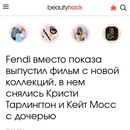
Личный опыт
Fendi вместо показа
Стиль жизни
выпустил фильм с новой
Подиум
коллекций, в нем
Хит недели от стилиста
снялись Кристи
Тарлингтон и Кейт Мосс
с дочерью
Снимает и тестирует редакция