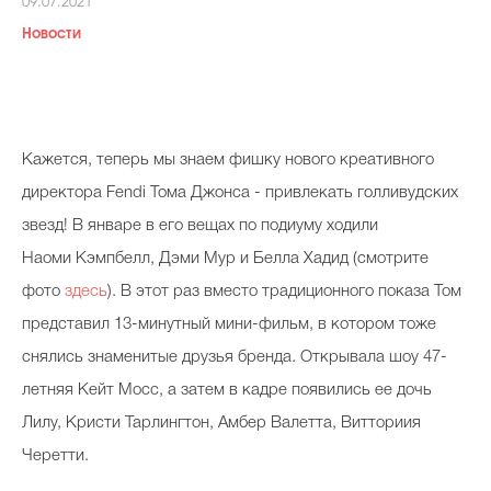
09.07.2021
Косметичка профи
Новости
Вопрос эксперту
Папа может
Худеем правильно
Кажется, теперь мы знаем фишку нового креативного
директора Fendi Тома Джонса - привлекать голливудских
звезд! В январе в его вещах по подиуму ходили
Наоми Кэмпбелл, Дэми Мур и Белла Хадид (смотрите
Бьютихакер / Мама-хакер
фото
здесь
). В этот раз вместо традиционного показа Том
Выбор визажистов
представил 13-минутный мини-фильм, в котором тоже
снялись знаменитые друзья бренда. Открывала шоу 47-
Выбор косметолога
летняя Кейт Мосс, а затем в кадре появились ее дочь
Полиция красоты
Лилу, Кристи Тарлингтон, Амбер Валетта, Витториия
Хит недели от визажиста
Черетти.