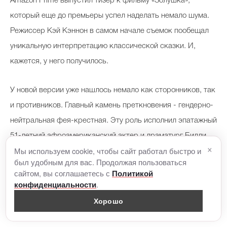
Amazon Prime выпустил тизер к фильму «Золушка»,
который еще до премьеры успел наделать немало шума.
Режиссер Кэй Кэннон в самом начале съемок пообещал
уникальную интерпретацию классической сказки. И,
кажется, у него получилось.
У новой версии уже нашлось немало как сторонников, так
и противников. Главный камень преткновения - гендерно-
нейтральная фея-крестная. Эту роль исполнил эпатажный
51-летний афроамериканский актер и драматург Билли
×
Мы используем cookie, чтобы сайт работал быстро и
Портер, который с 2017 года состоит в браке со своим
был удобным для вас. Продолжая пользоваться
партнером Адамом Смитом. В Золушку же
сайтом, вы соглашаетесь с
Политикой
перевоплотилась 24-летняя кубино-американская певица
.
конфиденциальности
Камилла Кабельо, известная по участию в телевизионном
Хорошо
шоу The X Factor. Эта роль стала для нее дебютной.