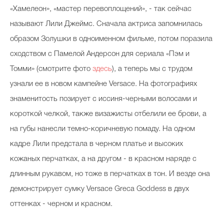
«Хамелеон», «мастер перевоплощений», - так сейчас
Косметичка профи
называют Лили Джеймс. Сначала актриса запомнилась
Вопрос эксперту
образом Золушки в одноименном фильме, потом поразила
Папа может
сходством с Памелой Андерсон для сериала «Пэм и
Худеем правильно
Томми» (смотрите фото
здесь
), а теперь мы с трудом
узнали ее в новом кампейне Versace. На фотографиях
знаменитость позирует с иссиня-черными волосами и
короткой челкой, также визажисты отбелили ее брови, а
Бьютихакер / Мама-хакер
на губы нанесли темно-коричневую помаду. На одном
кадре Лили предстала в черном платье и высоких
Выбор визажистов
кожаных перчатках, а на другом - в красном наряде с
Выбор косметолога
длинным рукавом, но тоже в перчатках в тон. И везде она
Полиция красоты
демонстрирует сумку Versace Greca Goddess в двух
Хит недели от визажиста
оттенках - черном и красном.