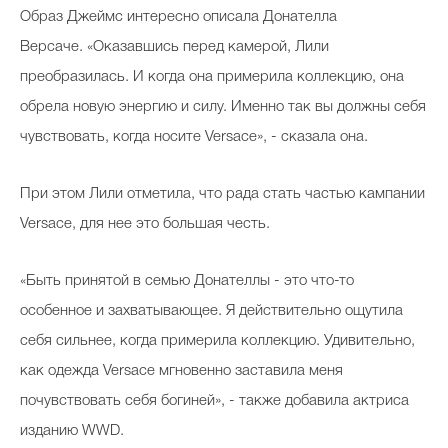
Образ Джеймс интересно описала Донателла
Версаче. «Оказавшись перед камерой, Лили
преобразилась. И когда она примерила коллекцию, она
Celebrity дня
обрела новую энергию и силу. Именно так вы должны себя
Фотоальбом
чувствовать, когда носите Versace», - сказала она.
Интервью со звездой
При этом Лили отметила, что рада стать частью кампании
Versace, для нее это большая честь.
Beauty- битвы
«Быть принятой в семью Донателлы - это что-то
Тесты
особенное и захватывающее. Я действительно ощутила
Викторины
себя сильнее, когда примерила коллекцию. Удивительно,
как одежда Versace мгновенно заставила меня
почувствовать себя богиней», - также добавила актриса
изданию WWD.