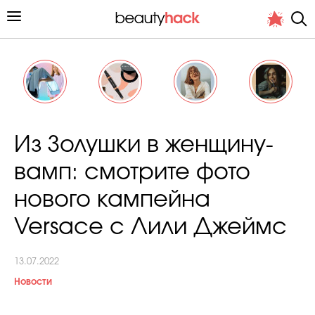
Личный опыт
Из Золушки в женщину-
Стиль жизни
вамп: смотрите фото
Подиум
нового кампейна
Хит недели от стилиста
Versace с Лили Джеймс
13.07.2022
Новости
Снимает и тестирует редакция