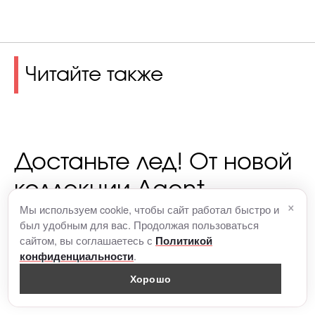
Читайте также
Достаньте лед! От новой
коллекции Agent
×
Мы используем cookie, чтобы сайт работал быстро и
Provocateur в винтажном
был удобным для вас. Продолжая пользоваться
сайтом, вы соглашаетесь с
Политикой
стиле бросает в жар
.
конфиденциальности
Хорошо