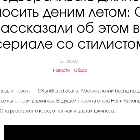
носить деним летом: C
 рассказали об этом в
сериале со стилисто
06.08.2021
Новости
Обзор
у новый проект — CKunfiltered Jeans. Американский бренд пр
равильно носить джинсы. Ведущей проекта стала Нелл Калон
Она расскажет о крое, оттенках и цветах джинсов.