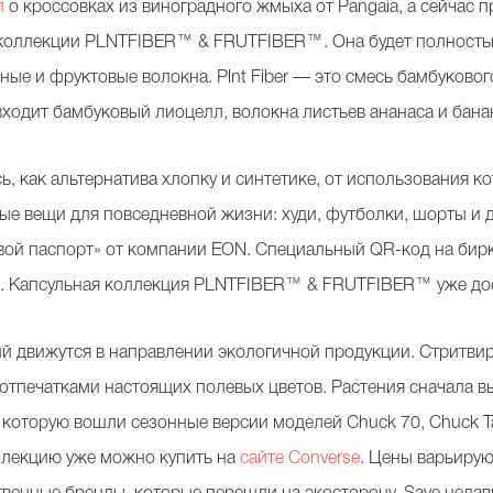
л
о кроссовках из виноградного жмыха от Pangaia, а сейчас 
 коллекции PLNTFIBER™ & FRUTFIBER™. Она будет полностью
ные и фруктовые волокна. Plnt Fiber — это смесь бамбуково
er входит бамбуковый лиоцелл, волокна листьев ананаса и бана
, как альтернатива хлопку и синтетике, от использования к
 вещи для повседневной жизни: худи, футболки, шорты и д
вой паспорт» от компании EON. Специальный QR-код на бир
и. Капсульная коллекция PLNTFIBER™ & FRUTFIBER™ уже дос
й движутся в направлении экологичной продукции. Стритви
отпечатками настоящих полевых цветов. Растения сначала в
, в которую вошли сезонные версии моделей Chuck 70, Chuck Tayl
ллекцию уже можно купить на
сайте Converse
. Цены варьирую