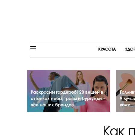
КРАСОТА
ЗДО
Раскрасим гардероб! 20 вещей в
Голлив
оттенках неба, травы и бургунди –
9 лучш
все наших брендов
кожи
Как 