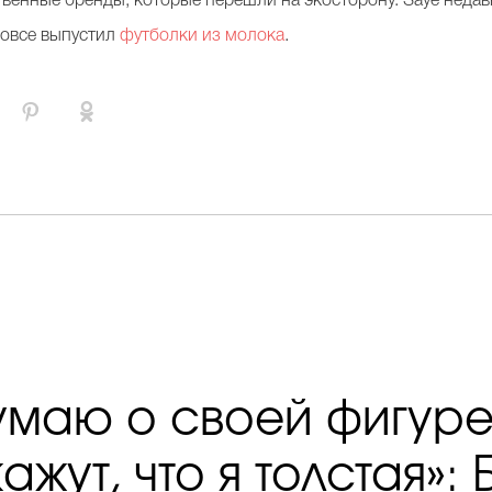
твенные бренды, которые перешли на экосторону. Saye неда
вовсе выпустил
футболки из молока
.
умаю о своей фигуре
ажут, что я толстая»: