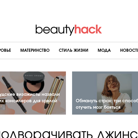
РОВЬЕ
МАТЕРИНСТВО
CТИЛЬ ЖИЗНИ
МОДА
НОВОСТ
удские визажисты назвали
их консилеров для зрелой
Обмануть страх: три спосо
отучить мозг бояться
подворачивать джинс