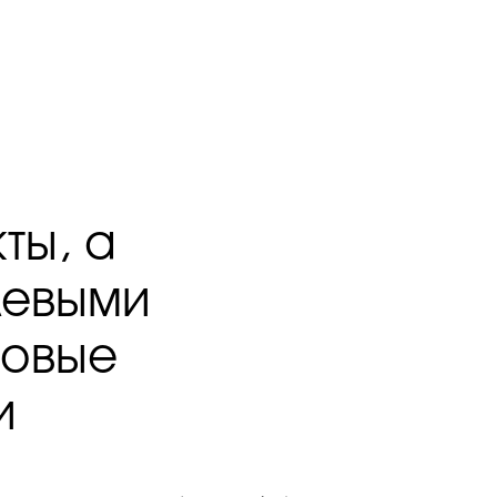
ты, а
левыми
новые
и