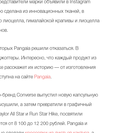
представители марки объявили в Instagram
 сделана из инновационных тканей, в
го лиоцелла, гималайской крапивы и лиоцелла
нов.
оторых Pangaia решили отказаться. В
жоггеры. Интересно, что каждый продукт из
ке расскажет их историю — от изготовления
тупна на сайте
Pangaia
.
р-бренд Converse выпустил новую капсульную
ысушили, а затем превратили в графичный
or All Star и Run Star Hike, посвятили
тся от 8 100 до 12 200 рублей. Pangaia и