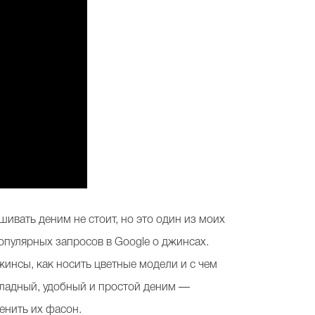
шивать деним не стоит, но это один из моих
пулярных запросов в Google о джинсах.
жинсы, как носить цветные модели и с чем
охладный, удобный и простой деним —
енить их фасон.