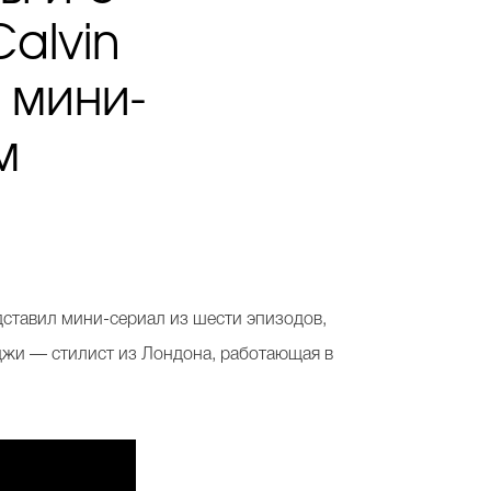
alvin
 мини-
м
едставил мини-сериал из шести эпизодов,
джи — стилист из Лондона, работающая в