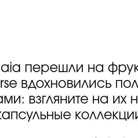
aia перешли на фрук
rse вдохновились по
ами: взгляните на их 
капсульные коллекци