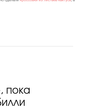
вно сделали
кроссовки из листьев кактуса
, а
, пока
 Билли