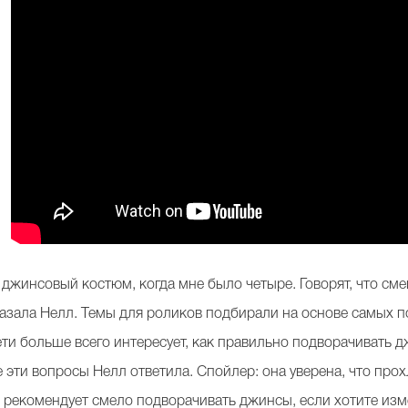
джинсовый костюм, когда мне было четыре. Говорят, что сме
зала Нелл. Темы для роликов подбирали на основе самых по
ти больше всего интересует, как правильно подворачивать д
е эти вопросы Нелл ответила. Спойлер: она уверена, что пр
и рекомендует смело подворачивать джинсы, если хотите изм