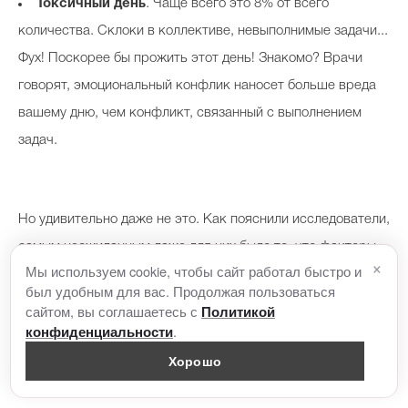
Токсичный день
. Чаще всего это 8% от всего
количества. Склоки в коллективе, невыполнимые задачи...
Фух! Поскорее бы прожить этот день! Знакомо? Врачи
говорят, эмоциональный конфлик наносет больше вреда
вашему дню, чем конфликт, связанный с выполнением
задач.
Но удивительно даже не это. Как пояснили исследователи,
самым неожиданным даже для них было то, что факторы,
×
Мы используем cookie, чтобы сайт работал быстро и
которые привели к хорошему или плохому дню,
был удобным для вас. Продолжая пользоваться
находились вне контроля сотрудников. Так что, если у вас
сайтом, вы соглашаетесь с
Политикой
.
выдался токсичный день, можете уверенно сказать, что
конфиденциальности
это не ваша вина.
Хорошо