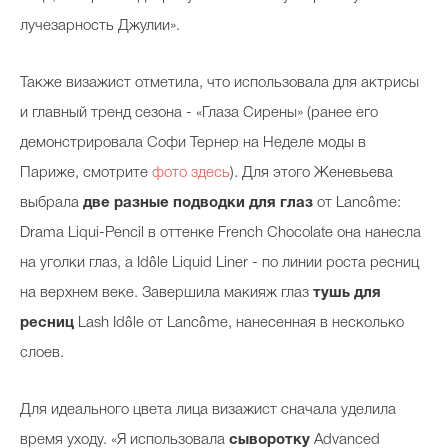
лучезарность Джулии».
Celebrity дня
Также визажист отметила, что использовала для актрисы
и главный тренд сезона - «Глаза Сирены» (ранее его
Фотоальбом
демонстрировала Софи Тернер на Неделе моды в
Интервью со звездой
Париже, смотрите
фото здесь
)
. Для этого Женевьева
выбрала
две разные подводки для глаз
от Lancôme:
Drama Liqui-Pencil в оттенке French Chocolate она нанесла
Beauty- битвы
на уголки глаз, а Idôle Liquid Liner - по линии роста ресниц
Тесты
на верхнем веке. Завершила макияж глаз
тушь для
ресниц
Lash Idôle от Lancôme, нанесенная в несколько
Викторины
слоев.
Для идеального цвета лица визажист сначала уделила
время уходу.
«Я использовала
сыворотку
Advanced