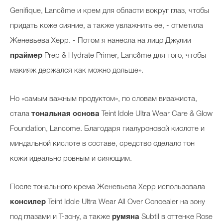
Genifique, Lancôme и крем для области вокруг глаз, чтобы
придать коже сияние, а также увлажнить ее, - отметила
Женевьева Херр. - Потом я нанесла на лицо Джулии
праймер
Prep & Hydrate Primer, Lancôme для того, чтобы
макияж держался как можно дольше».
Но «самым важным продуктом», по словам визажиста,
стала
тональная основа
Teint Idole Ultra Wear Care & Glow
Foundation, Lancome. Благодаря гиалуроновой кислоте и
миндальной кислоте в составе, средство сделало тон
кожи идеально ровным и сияющим.
После тонального крема Женевьева Херр использовала
консилер
Teint Idole Ultra Wear All Over Concealer на зону
под глазами и Т-зону, а также
румяна
Subtil в оттенке Rose