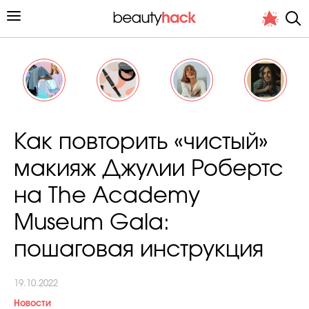
Личный опыт
Как повторить «чистый»
Стиль жизни
макияж Джулии Робертс
Подиум
на The Academy
Хит недели от стилиста
Museum Gala:
пошаговая инструкция
19.10.2022
Снимает и тестирует редакция
Новости