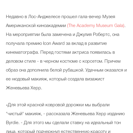
Косметичка профи
Недавно в Лос-Анджелесе прошел гала-вечер Музея
Вопрос эксперту
Американской киноакадемии
(The Academy Museum Gala)
.
Папа может
На мероприятии была замечена и Джулия Робертс, она
Худеем правильно
получала премию Icon Award за вклад в развитие
кинематографа. Перед гостями актриса появилась в
деловом стиле - в черном костюме с корсетом. Причем
образ она дополнила белой рубашкой. Удачным оказался и
Бьютихакер / Мама-хакер
ее нюдовый макияж, который создала визажист
Выбор визажистов
Женевьева Херр.
Выбор косметолога
«Для этой красной ковровой дорожки мы выбрали
Полиция красоты
"чистый" макияж, - рассказала Женевьева Херр изданию
Хит недели от визажиста
Byrdie. - Для этого мы сделали ставку на идеальный тон
лица, который подчеркнул естественную красоту и