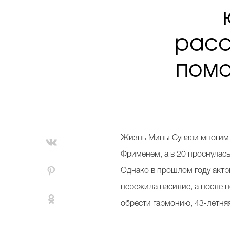
расс
помо
Жизнь Мины Сувари многим к
Фрименем, а в 20 проснулас
Однако в прошлом году актри
пережила насилие, а после п
обрести гармонию, 43-летняя