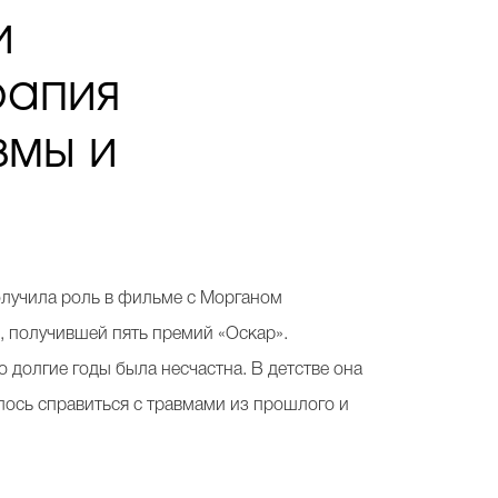
и
рапия
вмы и
олучила роль в фильме с Морганом
, получившей пять премий «Оскар».
о долгие годы была несчастна. В детстве она
алось справиться с травмами из прошлого и