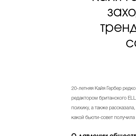
захо
тренд
с
20-летняя Кайя Гербер редко
редактором британского ELL
психику, а также рассказала,
какой бьюти-совет получила
О давлении общест