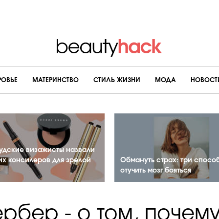
РОВЬЕ
МАТЕРИНСТВО
CТИЛЬ ЖИЗНИ
МОДА
НОВОСТ
удские визажисты назвали
их консилеров для зрелой
Обмануть страх: три спосо
отучить мозг бояться
ербер - о том, почем