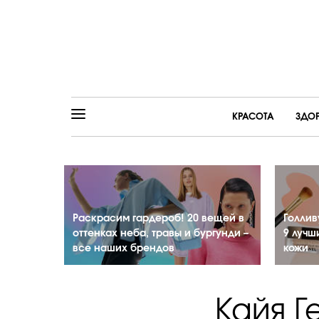
КРАСОТА
ЗДО
Раскрасим гардероб! 20 вещей в
Голлив
оттенках неба, травы и бургунди –
9 лучш
все наших брендов
кожи
Кайя Г