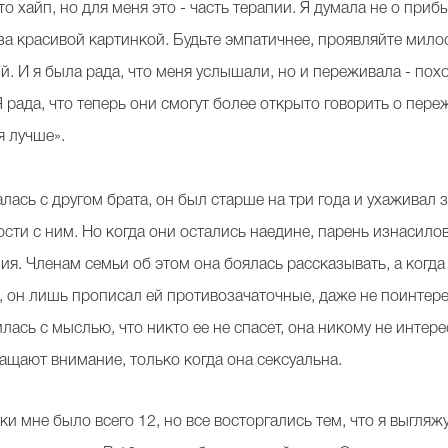
о хайп, но для меня это - часть терапии. Я думала не о приб
т за красивой картинкой. Будьте эмпатичнее, проявляйте мил
 И я была рада, что меня услышали, но и переживала - похо
рада, что теперь они смогут более открыто говорить о пере
я лучше».
лась с другом брата, он был старше на три года и ухаживал 
ости с ним. Но когда они остались наедине, парень изнасило
ия. Членам семьи об этом она боялась рассказывать, а когда
, он лишь прописал ей противозачаточные, даже не поинтере
лась с мыслью, что никто ее не спасет, она никому не интер
бращают внимание, только когда она сексуальна.
 мне было всего 12, но все восторгались тем, что я выгляжу 