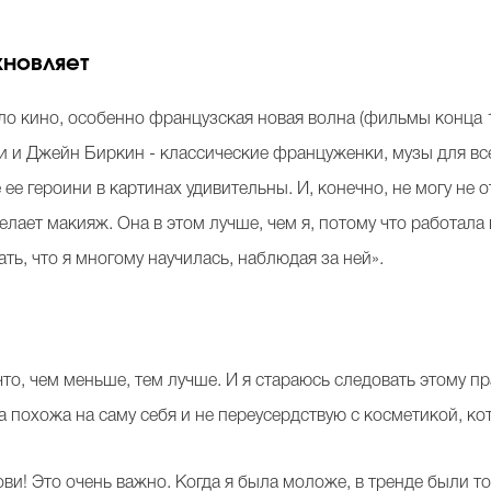
охновляет
ло кино, особенно французская новая волна (фильмы конца 19
и и Джейн Биркин - классические француженки, музы для вс
 ее героини в картинах удивительны. И, конечно, не могу не 
делает макияж. Она в этом лучше, чем я, потому что работала
ать, что я многому научилась, наблюдая за ней».
то, чем меньше, тем лучше. И я стараюсь следовать этому пра
да похожа на саму себя и не переусердствую с косметикой, ко
рови! Это очень важно. Когда я была моложе, в тренде были т