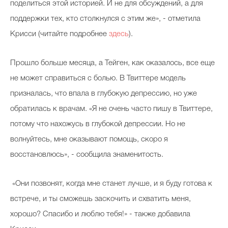
поделиться этой историей. И не для обсуждений, а для
поддержки тех, кто столкнулся с этим же», - отметила
Крисси (читайте подробнее
здесь
).
Celebrity дня
Фотоальбом
Прошло больше месяца, а Тейген, как оказалось, все еще
не может справиться с болью. В Твиттере модель
Интервью со звездой
призналась, что впала в глубокую депрессию, но уже
обратилась к врачам. «Я не очень часто пишу в Твиттере,
потому что нахожусь в глубокой депрессии. Но не
Beauty- битвы
волнуйтесь, мне оказывают помощь, скоро я
Тесты
восстановлюсь», - сообщила знаменитость.
Викторины
«Они позвонят, когда мне станет лучше, и я буду готова к
встрече, и ты сможешь заскочить и схватить меня,
хорошо? Спасибо и люблю тебя!» - также добавила