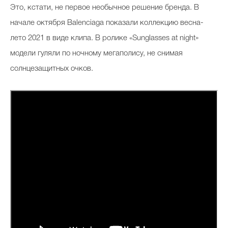
Это, кстати, не первое необычное решение бренда. В
начале октября Balenciaga показали коллекцию весна-
лето 2021 в виде клипа. В ролике «Sunglasses at night»
модели гуляли по ночному мегаполису, не снимая
солнцезащитных очков.