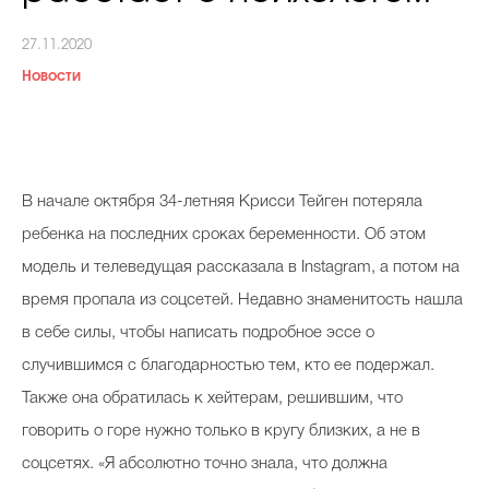
Косметичка профи
27.11.2020
Вопрос эксперту
Новости
Папа может
Худеем правильно
В начале октября 34-летняя Крисси Тейген потеряла
ребенка на последних сроках беременности. Об этом
модель и телеведущая рассказала в Instagram, а потом на
Бьютихакер / Мама-хакер
время пропала из соцсетей. Недавно знаменитость нашла
Выбор визажистов
в себе силы, чтобы написать подробное эссе о
Выбор косметолога
случившимся с благодарностью тем, кто ее подержал.
Также она обратилась к хейтерам, решившим, что
Полиция красоты
говорить о горе нужно только в кругу близких, а не в
Хит недели от визажиста
соцсетях. «Я абсолютно точно знала, что должна