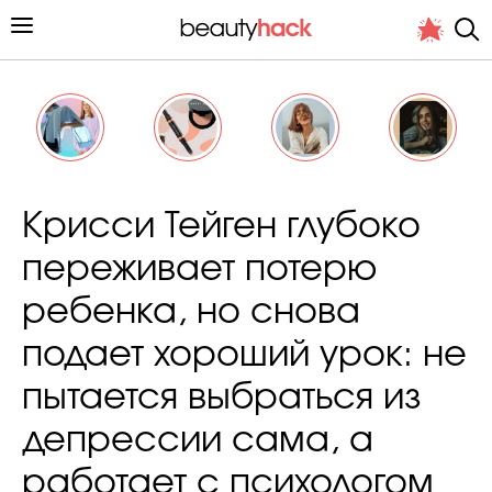
Личный опыт
Крисси Тейген глубоко
Стиль жизни
переживает потерю
Подиум
ребенка, но снова
Хит недели от стилиста
подает хороший урок: не
пытается выбраться из
депрессии сама, а
Снимает и тестирует редакция
работает с психологом