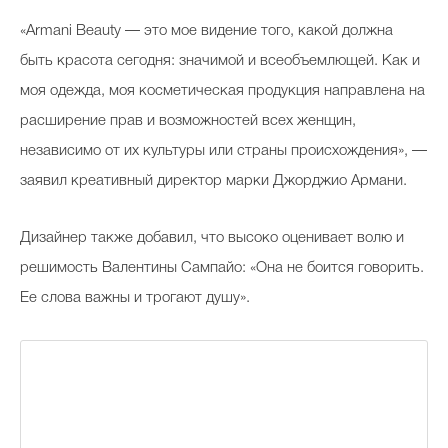
«Armani Beauty — это мое видение того, какой должна
быть красота сегодня: значимой и всеобъемлющей. Как и
Celebrity дня
моя одежда, моя косметическая продукция направлена на
Фотоальбом
расширение прав и возможностей всех женщин,
независимо от их культуры или страны происхождения», —
Интервью со звездой
заявил креативный директор марки Джорджио Армани.
Дизайнер также добавил, что высоко оценивает волю и
Beauty- битвы
решимость Валентины Сампайо: «Она не боится говорить.
Тесты
Ее слова важны и трогают душу».
Викторины