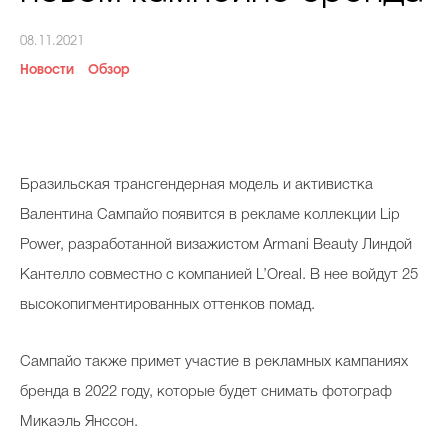
Косметичка профи
08.11.2021
Вопрос эксперту
Новости
Обзор
Папа может
Худеем правильно
Бразильская трансгендерная модель и активистка
Валентина Сампайо появится в рекламе коллекции Lip
Power, разработанной визажистом Armani Beauty Линдой
Бьютихакер / Мама-хакер
Кантелло совместно с компанией L’Oreal. В нее войдут 25
Выбор визажистов
высокопигментированных оттенков помад.
Выбор косметолога
Сампайо также примет участие в рекламных кампаниях
Полиция красоты
бренда в 2022 году, которые будет снимать фотограф
Хит недели от визажиста
Микаэль Янссон.