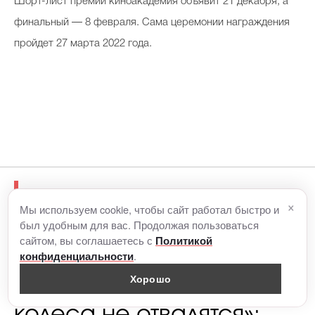
Шорт-лист премии киноакадемия объявит 21 декабря, а
финальный — 8 февраля. Сама церемонии награждения
пройдет 27 марта 2022 года.
Читайте также
×
Мы используем cookie, чтобы сайт работал быстро и
был удобным для вас. Продолжая пользоваться
сайтом, вы соглашаетесь с
Политикой
.
конфиденциальности
Хорошо
«Я буду идти, пока
колеса не отвалятся»: