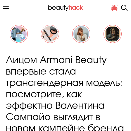
Личный опыт
Лицом Armani Beauty
Стиль жизни
впервые стала
Подиум
трансгендерная модель:
Хит недели от стилиста
посмотрите, как
эффектно Валентина
Сампайо выглядит в
Снимает и тестирует редакция
новом кампейне бренда