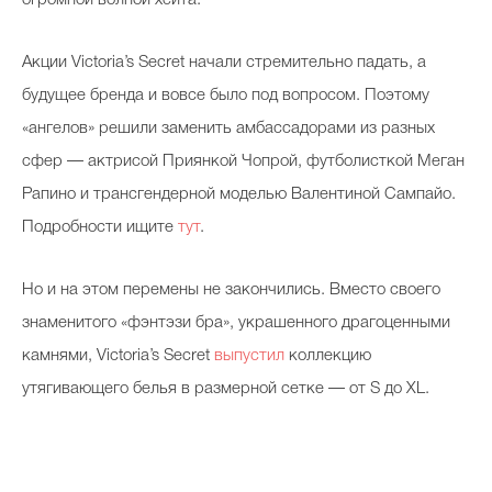
огромной волной хейта.
Акции Victoria’s Secret начали стремительно падать, а
будущее бренда и вовсе было под вопросом. Поэтому
«ангелов» решили заменить амбассадорами из разных
сфер — актрисой Приянкой Чопрой, футболисткой Меган
Рапино и трансгендерной моделью Валентиной Сампайо.
Подробности ищите
тут
.
Но и на этом перемены не закончились. Вместо своего
знаменитого «фэнтэзи бра», украшенного драгоценными
камнями, Victoria’s Secret
выпустил
коллекцию
утягивающего белья в размерной сетке — от S до XL.