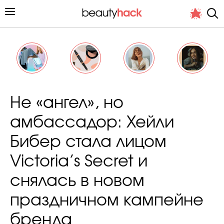
Личный опыт
Не «ангел», но
Стиль жизни
амбассадор: Хейли
Подиум
Бибер стала лицом
Хит недели от стилиста
Victoria’s Secret и
снялась в новом
праздничном кампейне
Снимает и тестирует редакция
бренда