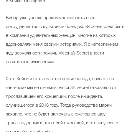
и Хейли в Instagram.
Бибер уже успела прокомментировать свое
Celebrity дня
сотрудничество с культовым брендом: «Я очень рада быть
Фотоальбом
в компании удивительных женщин, многие из которых
вдохновляли меня своими историями. Я с нетерпением
Интервью со звездой
жду возможности помочь Victoria’s Secret внести
позитивные изменения».
Beauty- битвы
Хоть Хейли и стала частью семьи бренда, назвать ее
Тесты
«ангелом» мы не сможем. Victoria’s Secret отказался от
Викторины
прославившей его концепции, после инцидента,
случившегося в 2018 году. Тогда руководство марки
заявило, что не будет включать в ежегодное шоу
трансгендерных и плюс-сайз-моделей, и столкнулось с