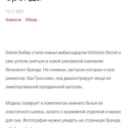
Косметичка профи
10.11.2021
Вопрос эксперту
Новости
Обзор
Папа может
Худеем правильно
Хейли Бибер стала новым амбассадором Victoria’s Secret и
уже успела сняться в новой рекламной кампании
бельевого бренда. На снимках, автором которых стала
Бьютихакер / Мама-хакер
режиссер Зои Гроссман, она демонстрирует вещи из
Выбор визажистов
лимитированной праздничной капсулы.
Выбор косметолога
Модель позирует в комплектах нижнего белья из
Полиция красоты
эластичного шелка, халате с кружевной отделкой и маске
Хит недели от визажиста
для сна. Фотографии можно увидеть на страницах бренда