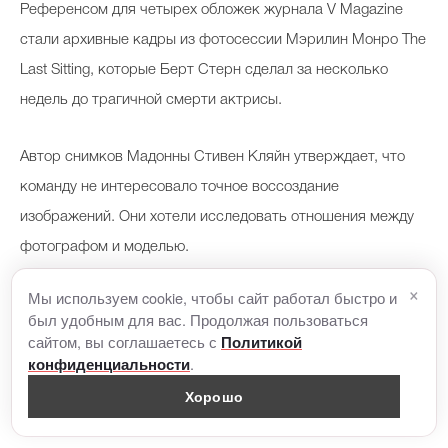
Референсом для четырех обложек журнала V Magazine
стали архивные кадры из фотосессии Мэрилин Монро The
Last Sitting, которые Берт Стерн сделал за несколько
недель до трагичной смерти актрисы.
Автор снимков Мадонны Стивен Кляйн утверждает, что
команду не интересовало точное воссоздание
изображений. Они хотели исследовать отношения между
фотографом и моделью.
×
Мы используем cookie, чтобы сайт работал быстро и
«Когда я отправлял Мадонне фотографии, ее
был удобным для вас. Продолжая пользоваться
действительно поразила яркая хрупкость Мэрилин в тот
сайтом, вы соглашаетесь с
Политикой
.
конфиденциальности
момент ее жизни. Мы надеемся, что отдали дань уважения
Хорошо
великой работе Берта Стерна и Мэрилин Монро», —
говорит он.