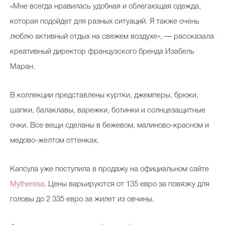
«Мне всегда нравилась удобная и облегающая одежда,
которая подойдет для разных ситуаций. Я также очень
люблю активный отдых на свежем воздухе», — рассказала
Celebrity дня
креативный директор французского бренда Изабель
Фотоальбом
Маран.
Интервью со звездой
В коллекции представлены куртки, джемперы, брюки,
шапки, балаклавы, варежки, ботинки и солнцезащитные
Beauty- битвы
очки. Все вещи сделаны в бежевом, малиново-красном и
медово-желтом оттенках.
Тесты
Викторины
Капсула уже поступила в продажу на официальном сайте
Mytheresa
. Цены варьируются от 135 евро за повязку для
головы до 2 335 евро за жилет из овчины.