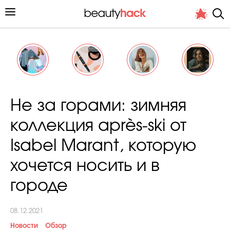
Личный опыт
Не за горами: зимняя
Стиль жизни
коллекция après-ski от
Подиум
Isabel Marant, которую
Хит недели от стилиста
хочется носить и в
городе
08.12.2021
Снимает и тестирует редакция
Новости
Обзор