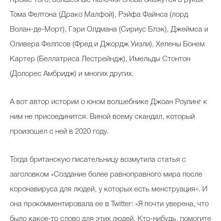
Тома Фелтона (Драко Малфой), Рэйфа Файнса (лорд
Волан-де-Морт), Гэри Олдмана (Сириус Блэк), Джеймса и
Оливера Фелпсов (Фред и Джордж Уизли), Хелены Бонем
Картер (Беллатриса Лестрейндж), Имельды Стонтон
(Долорес Амбридж) и многих других.
А вот автор истории о юном волшебнике Джоан Роулинг к
ним не присоединится. Виной всему скандал, который
произошел с ней в 2020 году.
Тогда британскую писательницу возмутила статья с
заголовком «Создание более равноправного мира после
коронавируса для людей, у которых есть менструация». И
она прокомментировала ее в Twitter: «Я почти уверена, что
было какое-то слово для этих людей. Кто-нибудь, помогите