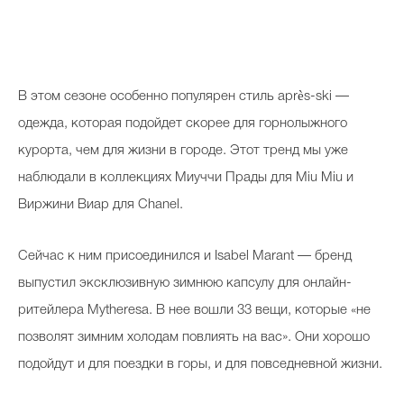
Косметичка профи
Вопрос эксперту
Папа может
В этом сезоне особенно популярен стиль après-ski —
Худеем правильно
одежда, которая подойдет скорее для горнолыжного
курорта, чем для жизни в городе. Этот тренд мы уже
наблюдали в коллекциях Миуччи Прады для Miu Miu и
Виржини Виар для Chanel.
Бьютихакер / Мама-хакер
Сейчас к ним присоединился и Isabel Marant — бренд
Выбор визажистов
выпустил эксклюзивную зимнюю капсулу для онлайн-
Выбор косметолога
ритейлера Mytheresa. В нее вошли 33 вещи, которые «не
Полиция красоты
позволят зимним холодам повлиять на вас». Они хорошо
подойдут и для поездки в горы, и для повседневной жизни.
Хит недели от визажиста