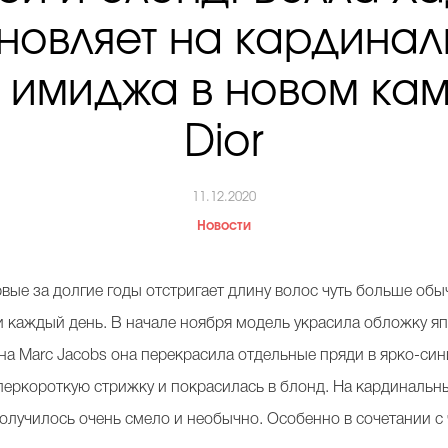
новляет на кардина
 имиджа в новом ка
Dior
11.12.2020
Новости
ые за долгие годы отстригает длину волос чуть больше обы
и каждый день. В начале ноября модель украсила обложку 
а Marc Jacobs она перекрасила отдельные пряди в ярко-сини
перкороткую стрижку и покрасилась в блонд. На кардиналь
Получилось очень смело и необычно. Особенно в сочетании 