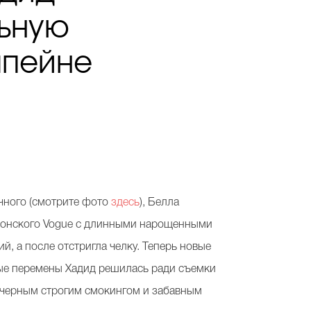
льную
мпейне
чного (смотрите фото
здесь
), Белла
японского Vogue с длинными нарощенными
й, а после отстригла челку. Теперь новые
ные перемены Хадид решилась ради съемки
с черным строгим смокингом и забавным