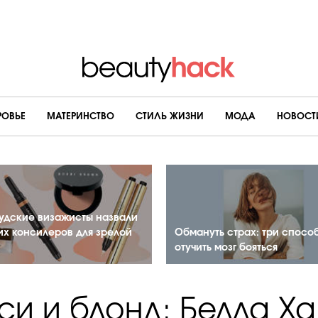
РОВЬЕ
МАТЕРИНСТВО
CТИЛЬ ЖИЗНИ
МОДА
НОВОСТ
удские визажисты назвали
их консилеров для зрелой
Обмануть страх: три спосо
отучить мозг бояться
си и блонд: Белла Х