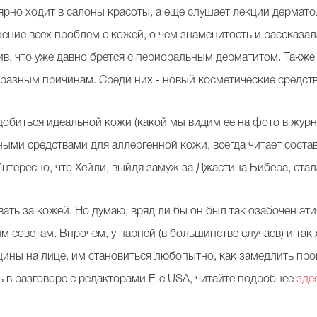
лярно ходит в салоны красоты, а еще слушает лекции дермат
ение всех проблем с кожей, о чем знаменитость и рассказал
, что уже давно брется с периоральным дерматитом. Также Б
о разным причинам. Среди них - новый косметические средств
добиться идеальной кожи (какой мы видим ее на фото в журна
ыми средствами для аллергенной кожи, всегда читает состав
нтересно, что Хейли, выйдя замуж за Джастина Бибера, стал
ть за кожей. Но думаю, вряд ли бы он был так озабочен этим
м советам. Впрочем, у парней (в большинстве случаев) и так
ины на лице, им становиться любопытно, как замедлить проц
 в разговоре с редакторами Elle USA, читайте подробнее
зде