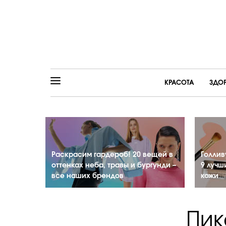
КРАСОТА
ЗДО
Раскрасим гардероб! 20 вещей в
Голлив
оттенках неба, травы и бургунди –
9 лучш
все наших брендов
кожи
Пик