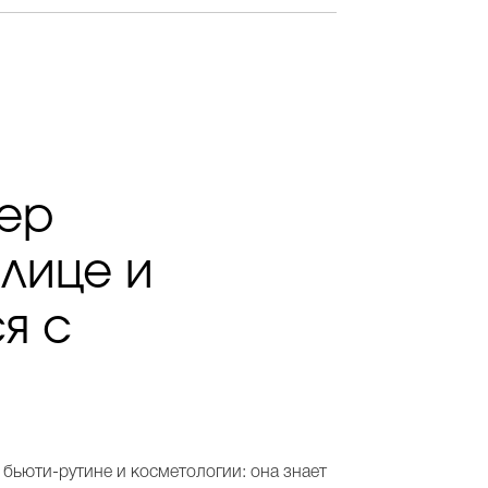
бер
лице и
я с
 бьюти-рутине и косметологии: она знает