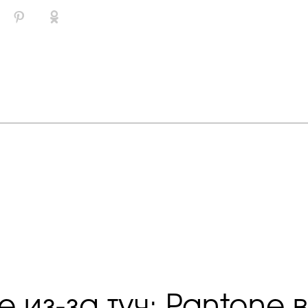
 из-за туч: Pantone