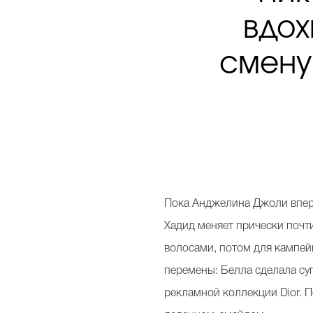
вдох
смену
Пока Анджелина Джоли вперв
Хадид меняет прически почт
волосами, потом для кампейн
перемены: Белла сделала су
рекламной коллекции Dior. 