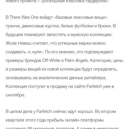
нового проекта – «роскошная классика гардероба».
В There Was One войдут «базовые люксовые вещи»:
Celebrity дня
тренчи, джинсовые куртки, белые футболки и брюки. В
Фотоальбом
будущем планируют запустить и мужскую коллекцию.
Жозе Невеш считает, что успешные марки можно
Интервью со звездой
создавать «с нуля». По его мнению, это подтверждают
примеры брендов Off-White и Palm Angels. Категории, цены
и размеры вещей из новой коллекции будут определять,
Beauty- битвы
основываясь на аналитических данных ритейлера.
Тесты
Коллекция поступит в продажу на сайте Farfetch уже в
Викторины
сентябре.
В целом дела у Farfetch сейчас идут хорошо. Во втором
квартале этого года прибыль онлайн-платформы