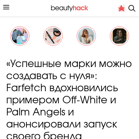
Личный опыт
«Успешные марки можно
Стиль жизни
создавать с нуля»:
Подиум
Farfetch вдохновились
Хит недели от стилиста
примером Off-White и
Palm Angels и
анонсировали запуск
Снимает и тестирует редакция
своего бренда