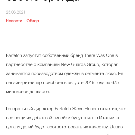
Косметичка профи
23.08.2021
Вопрос эксперту
Новости
Обзор
Папа может
Худеем правильно
Farfetch запустит собственный бренд There Was One в
партнерстве с компанией New Guards Group, которая
занимается производством одежды в сегменте люкс. Ее
Бьютихакер / Мама-хакер
онлайн-ритейлер приобрел в августе 2019 года за 675
Выбор визажистов
миллионов долларов.
Выбор косметолога
Генеральный директор Farfetch Жозе Невеш отметил, что
Полиция красоты
все вещи из дебютной линейки будут шить в Италии, а
Хит недели от визажиста
цена изделий будет соответствовать их качеству. Девиз