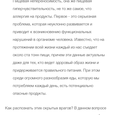
Пищевая непереносимость, она же пищевая
гиперчувствительность, не то же самое, что
аллергия на продукты. Первое - это серьезная
Celebrity дня
проблема, которая неуклонно развивается и
Фотоальбом
приводит к возникновению функциональных
Интервью со звездой
нарушений в организме человека. Известно, что на
протяжении всей жизни каждый из нас съедает
около ста тонн пищи, причем эти данные актуальны
даже для тех, кто ведет здоровый образ жизни и
Beauty- битвы
придерживается правильного питания. При этом
Тесты
среди огромного разнообразия еды, которую мы
Викторины
потребляем каждый день, есть потенциально
опасные продукты.
Как распознать этих скрытых врагов? В данном вопросе