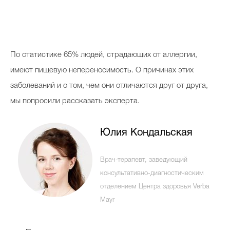
Косметичка профи
Вопрос эксперту
Папа может
По статистике 65% людей, страдающих от аллергии,
Худеем правильно
имеют пищевую непереносимость. О причинах этих
заболеваний и о том, чем они отличаются друг от друга,
мы попросили рассказать эксперта.
Бьютихакер / Мама-хакер
Юлия Кондальская
Выбор визажистов
Врач-терапевт, заведующий
Выбор косметолога
консультативно-диагностическим
отделением Центра здоровья Verba
Полиция красоты
Mayr
Хит недели от визажиста