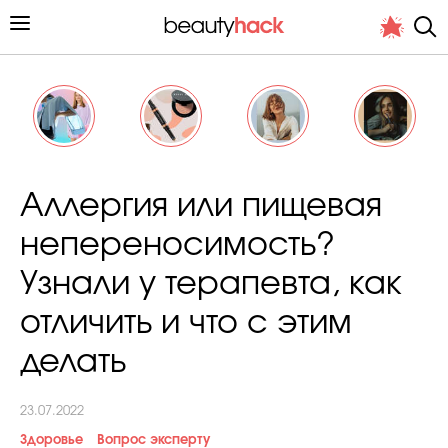
Личный опыт
Аллергия или пищевая
Стиль жизни
непереносимость?
Подиум
Узнали у терапевта, как
Хит недели от стилиста
отличить и что с этим
делать
23.07.2022
Снимает и тестирует редакция
Здоровье
Вопрос эксперту