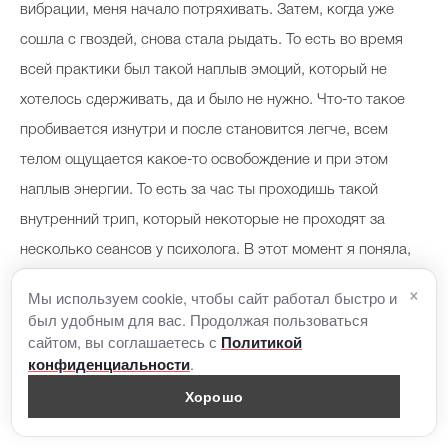
вибрации, меня начало потряхивать. Затем, когда уже
сошла с гвоздей, снова стала рыдать. То есть во время
всей практики был такой наплыв эмоций, который не
хотелось сдерживать, да и было не нужно. Что-то такое
пробивается изнутри и после становится легче, всем
телом ощущается какое-то освобождение и при этом
наплыв энергии. То есть за час ты проходишь такой
внутренний трип, который некоторые не проходят за
несколько сеансов у психолога. В этот момент я поняла,
что это мне сейчас чнужно.
×
Мы используем cookie, чтобы сайт работал быстро и
был удобным для вас. Продолжая пользоваться
Почему обязательно стоит
сайтом, вы соглашаетесь с
Политикой
.
конфиденциальности
попробовать эту практику в
Хорошо
группе