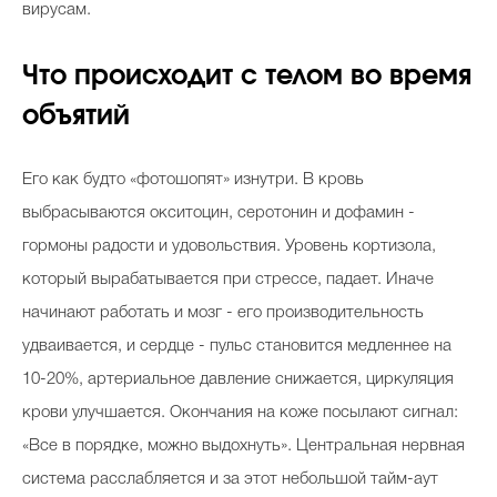
вирусам.
Что происходит с телом во время
Celebrity дня
объятий
Фотоальбом
Интервью со звездой
Его как будто «фотошопят» изнутри. В кровь
выбрасываются окситоцин, серотонин и дофамин -
гормоны радости и удовольствия. Уровень кортизола,
Beauty- битвы
который вырабатывается при стрессе, падает. Иначе
начинают работать и мозг - его производительность
Тесты
удваивается, и сердце - пульс становится медленнее на
Викторины
10-20%, артериальное давление снижается, циркуляция
крови улучшается. Окончания на коже посылают сигнал:
«Все в порядке, можно выдохнуть». Центральная нервная
система расслабляется и за этот небольшой тайм-аут