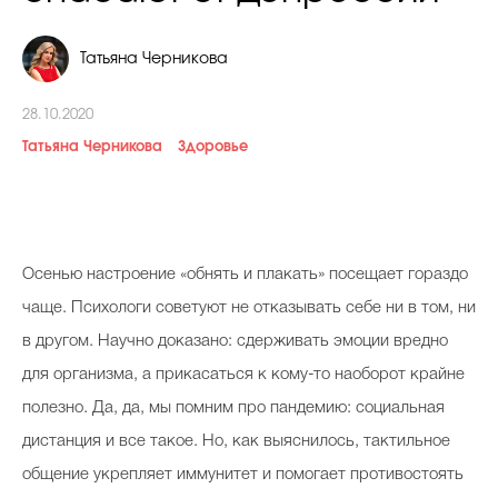
Косметичка профи
Татьяна Черникова
Вопрос эксперту
Папа может
28.10.2020
Татьяна Черникова
Худеем правильно
Здоровье
Осенью настроение «обнять и плакать» посещает гораздо
Бьютихакер / Мама-хакер
чаще. Психологи советуют не отказывать себе ни в том, ни
Выбор визажистов
в другом. Научно доказано: сдерживать эмоции вредно
Выбор косметолога
для организма, а прикасаться к кому-то наоборот крайне
полезно. Да, да, мы помним про пандемию: социальная
Полиция красоты
дистанция и все такое. Но, как выяснилось, тактильное
Хит недели от визажиста
общение укрепляет иммунитет и помогает противостоять