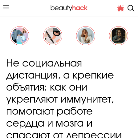
Личный опыт
Не социальная
Стиль жизни
дистанция, а крепкие
Подиум
объятия: как они
Хит недели от стилиста
укрепляют иммунитет,
помогают работе
сердца и мозга и
Снимает и тестирует редакция
спасают от депрессии