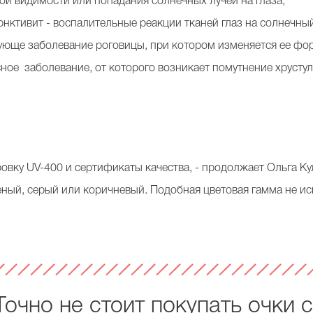
ой видимости или попадания солнечных лучей на глаза;
нктивит - воспалительные реакции тканей глаз на солнечны
рующе заболевание роговицы, при котором изменяется ее фо
сное заболевание, от которого возникает помутнение хрустул
овку UV-400 и сертификаты качества, - продолжает Ольга Ку
еленый, серый или коричневый. Подобная цветовая гамма не 
очно не стоит покупать очки 