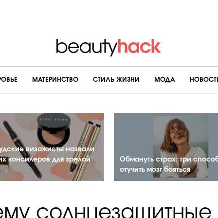
РОВЬЕ
МАТЕРИНСТВО
CТИЛЬ ЖИЗНИ
МОДА
НОВОСТ
удские визажисты назвали
их консилеров для зрелой
Обмануть страх: три спосо
отучить мозг бояться
ему солнцезащитные 