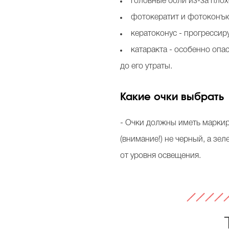
головные боли из-за плох
фотокератит и фотоконъю
кератоконус - прогресси
катаракта - особенно опа
до его утраты.
Какие очки выбрать
- Очки должны иметь маркир
(внимание!) не черный, а з
от уровня освещения.
Т