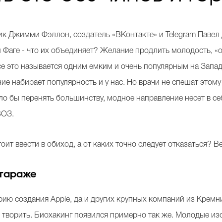
ик Джимми Фэллон, создатель «ВКонтакте» и Telegram Павел
Фаге - что их объединяет? Желание продлить молодость, «от
се это называется одним емким и очень популярным на Запад
ние набирает популярность и у нас. Но врачи не спешат это
о бы перенять большинству, модное направление несет в се
ВОЗ.
оит ввести в обиход, а от каких точно следует отказаться? B
 гараже
ию создания Apple, да и других крупных компаний из Кремн
ай творить. Биохакинг появился примерно так же. Молодые и