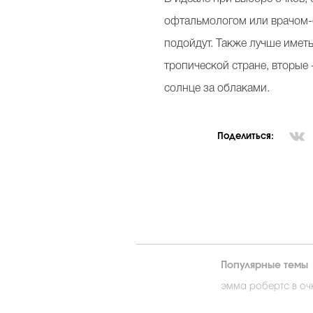
офтальмологом или врачом-о
подойдут. Также лучше имет
тропической стране, вторые 
солнце за облаками.
Поделиться:
Популярные темы
эмма робертс в оч