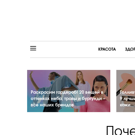
КРАСОТА
ЗДО
Раскрасим гардероб! 20 вещей в
Голлив
оттенках неба, травы и бургунди –
9 лучш
все наших брендов
кожи
Поч