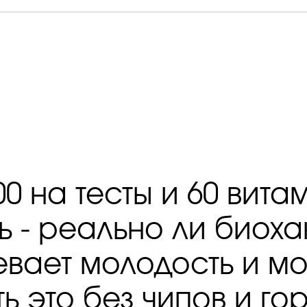
00 на тесты и 60 вита
ь - реально ли биоха
вает молодость и м
ь это без чипов и г