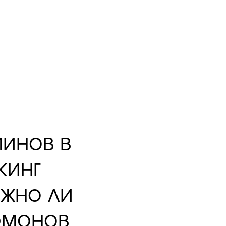
минов в
кинг
ожно ли
ормонов