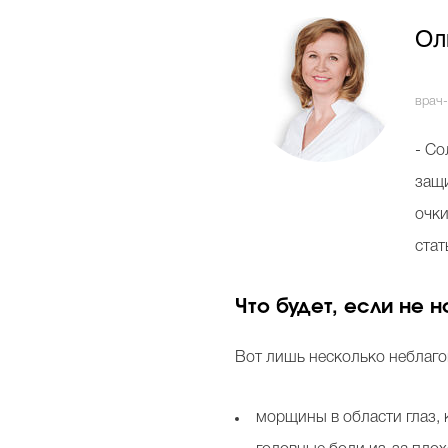
Ол
врач
- Со
защи
очки
стат
Что будет, если не 
Вот лишь несколько неблаго
морщины в области глаз, 