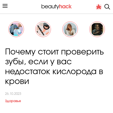
Личный опыт
Почему стоит проверить
Стиль жизни
зубы, если у вас
Подиум
недостаток кислорода в
Хит недели от стилиста
крови
26.10.2023
Здоровье
Снимает и тестирует редакция