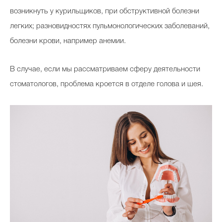
возникнуть у курильщиков, при обструктивной болезни
легких; разновидностях пульмонологических заболеваний,
Celebrity дня
болезни крови, например анемии.
Фотоальбом
В случае, если мы рассматриваем сферу деятельности
Интервью со звездой
стоматологов, проблема кроется в отделе голова и шея.
Beauty- битвы
Тесты
Викторины