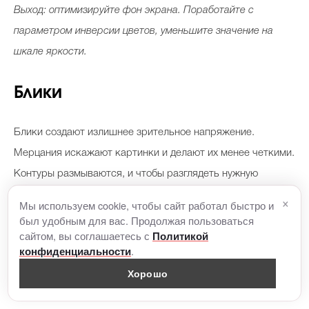
Выход: оптимизируйте фон экрана. Поработайте с
параметром инверсии цветов, уменьшите значение на
шкале яркости.
Блики
Блики создают излишнее зрительное напряжение.
Мерцания искажают картинки и делают их менее четкими.
Контуры размываются, и чтобы разглядеть нужную
информацию, приходится долго вглядываться в экран или
×
Мы используем cookie, чтобы сайт работал быстро и
садиться к нему ближе.
был удобным для вас. Продолжая пользоваться
сайтом, вы соглашаетесь с
Политикой
.
конфиденциальности
Выход: закройте шторы, смените положение монитора,
Хорошо
используйте специальные антибликовые очки для работы с
компьютером.