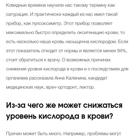
Ковидные времена научили нас такому термину как
Косметичка профи
сатурация. И практически каждый из нас имел такой
Вопрос эксперту
прибор, как пулсоксиметр. Этот прибор позволяет
Папа может
максимально быстро определить оксигенацию крови, то
Худеем правильно
есть насколько наша кровь насыщенна кислородом. Если
этот показатель отходит от нормы и является менее 94%,
стоит обратиться к врачу. О возможных причинах
снижения уровня кислорода в крови и о последствиях для
Бьютихакер / Мама-хакер
организма рассказала Анна Калинина, кандидат
медицинских наук, врач-ортодонт, лектор.
Выбор визажистов
Выбор косметолога
Из-за чего же может снижаться
Полиция красоты
уровень кислорода в крови?
Хит недели от визажиста
Причин может быть много. Например, проблемы могут