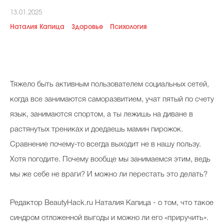
Косметичка профи
13.01.2025
Наталия Капица
Здоровье
Психология
Вопрос эксперту
Папа может
Худеем правильно
Тяжело быть активным пользователем социальных сетей,
когда все занимаются саморазвитием, учат пятый по счету
язык, занимаются спортом, а ты лежишь на диване в
Бьютихакер / Мама-хакер
растянутых трениках и доедаешь мамин пирожок.
Сравнение почему-то всегда выходит не в нашу пользу.
Выбор визажистов
Хотя погодите. Почему вообще мы занимаемся этим, ведь
Выбор косметолога
мы же себе не враги? И можно ли перестать это делать?
Полиция красоты
Редактор BeautyHack.ru Наталия Капица - о том, что такое
Хит недели от визажиста
синдром отложенной выгоды и можно ли его «приручить».