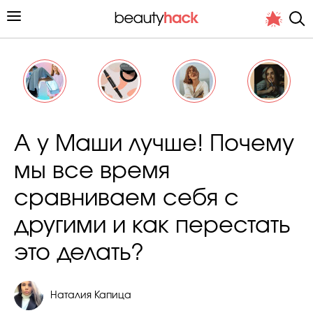
Личный опыт
А у Маши лучше! Почему
Стиль жизни
мы все время
Подиум
сравниваем себя с
Хит недели от стилиста
другими и как перестать
это делать?
Наталия Капица
Снимает и тестирует редакция