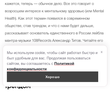
кажется, теперь — обычное дело. Все это говорит о
возросшем интересе к ментальному здоровью (или Mental
Health). Как этот термин появился в современном
обществе, став трендом, и что с нами будет дальше,
рассказывает основатель единственного в России лейбла
мантра-музыки 108Records Александр Титов. Читайте его
авторскую колонку на BeautyHack.ru.
×
Мы используем cookie, чтобы сайт работал быстро и
был удобным для вас. Продолжая пользоваться
1
сайтом, вы соглашаетесь с
Политикой
.
конфиденциальности
Хорошо
Почему Mental Health стал
трендом
По сравнению с прошлыми десятилетиями, темп
человеческой жизни в XXI веке ускорился в разы, мы все