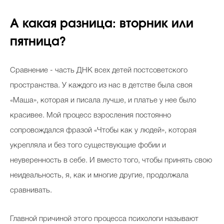
А какая разница: вторник или
пятница?
Celebrity дня
Фотоальбом
Сравнение - часть ДНК всех детей постсоветского
Интервью со звездой
пространства. У каждого из нас в детстве была своя
«Маша», которая и писала лучше, и платье у нее было
красивее. Мой процесс взросления постоянно
Beauty- битвы
сопровождался фразой «Чтобы как у людей», которая
Тесты
укрепляла и без того существующие фобии и
неуверенность в себе. И вместо того, чтобы принять свою
Викторины
неидеальность, я, как и многие другие, продолжала
сравнивать.
Главной причиной этого процесса психологи называют