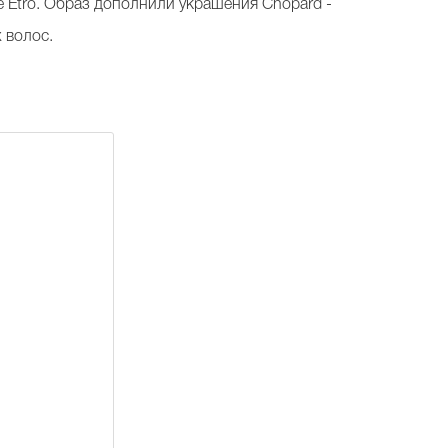
 Etro. Образ дополнили украшения Chopard -
х волос.