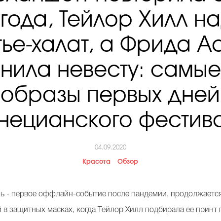
 года, Тейлор Хилл н
тье-халат, а Фрида А
нила невесту: самые
образы первых дней
нецианского фестив
04.09.2020
Красота
Обзор
ь - первое оффлайн-событие после пандемии, продолжается
 в защитных масках, когда Тейлор Хилл подбирала ее принт 