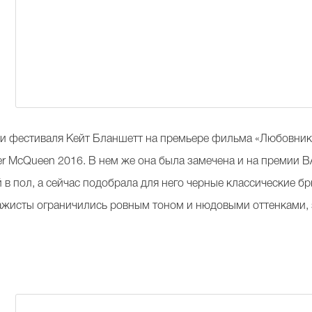
и фестиваля Кейт Бланшетт на премьере фильма «Любовники
r McQueen 2016. В нем же она была замечена и на премии BA
 в пол, а сейчас подобрала для него черные классические б
ажисты ограничились ровным тоном и нюдовыми оттенками, 