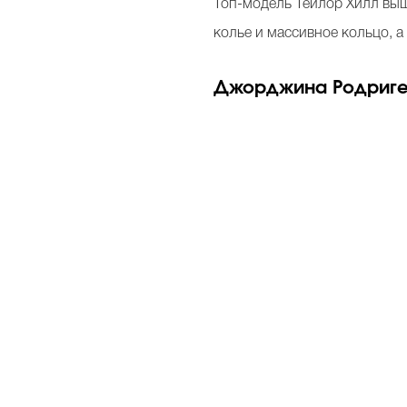
Топ-модель Тейлор Хилл выш
колье и массивное кольцо, 
Джорджина Родриг