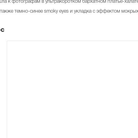
ла к фотографам в ультракоротком бархатном платье-халате
а также темно-синее smoky eyes и укладка с эффектом мокры
ес