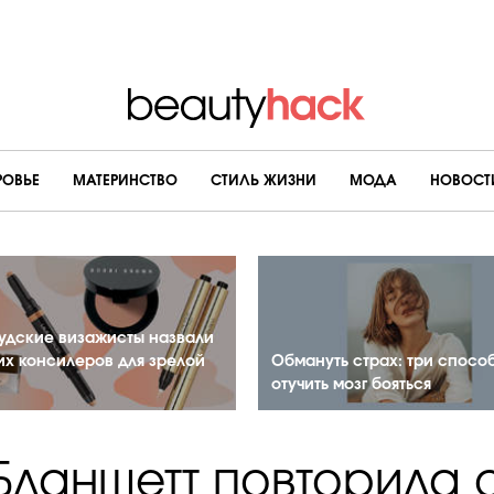
РОВЬЕ
МАТЕРИНСТВО
CТИЛЬ ЖИЗНИ
МОДА
НОВОСТ
удские визажисты назвали
их консилеров для зрелой
Обмануть страх: три спосо
отучить мозг бояться
 Бланшетт повторила 