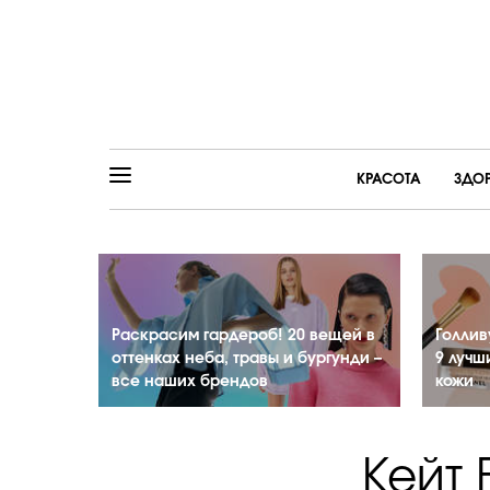
КРАСОТА
ЗДО
Раскрасим гардероб! 20 вещей в
Голлив
оттенках неба, травы и бургунди –
9 лучш
все наших брендов
кожи
Кейт