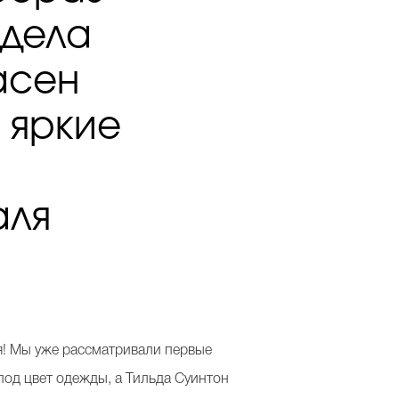
адела
асен
 яркие
аля
! Мы уже рассматривали первые
под цвет одежды, а Тильда Суинтон