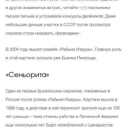
и других знаменитых актрис, читайте
тут
) поклонники
писали письма и устраивали конкурсы двойников. Даже
Celebrity дня
небольшие дачные участки в СССР после просмотра
Фотоальбом
сериала стали называть «фазендами».
Интервью со звездой
В 2004 году вышел ремейк «Рабыни Изауры». Главную роль
в этой картине сыграла уже Бьянка Ринальди.
Beauty- битвы
«Сеньорита»
Тесты
Один из первых бразильских сериалов, показанных в
Викторины
России после успеха «Рабыни Изауры». Картина вышла в
1986 году, а действие в ней переносит зрителя еще на 100
лет раньше – тема отмены рабства в Латинской Америке
еще нескольких лет будет излюбленной у сценаристов.