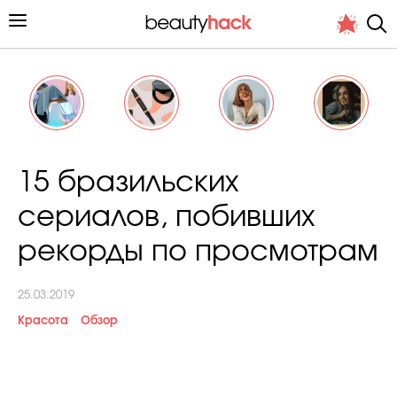
Личный опыт
15 бразильских
Стиль жизни
сериалов, побивших
Подиум
рекорды по просмотрам
Хит недели от стилиста
25.03.2019
Красота
Обзор
Снимает и тестирует редакция