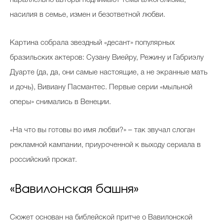
параллельно авторы поднимают темы алкоголизма,
насилия в семье, измен и безответной любви.
Картина собрала звездный «десант» популярных
бразильских актеров: Сузану Виейру, Режину и Габриэлу
Дуарте (да, да, они самые настоящие, а не экранные мать
и дочь), Вивиану Пасмантес. Первые серии «мыльной
оперы» снимались в Венеции.
«На что вы готовы во имя любви?» – так звучал слоган
рекламной кампании, приуроченной к выходу сериала в
российский прокат.
«Вавилонская башня»
Сюжет основан на библейской притче о Вавилонской