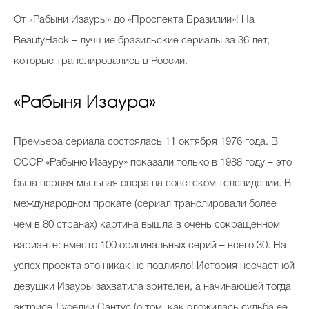
Косметичка профи
От
«Рабыни Изауры» до «Проспекта Бразилии»! На
Вопрос эксперту
BeautyHack – лучшие бразильские сериалы за 36 лет,
которые транслировались в России.
Папа может
Худеем правильно
«Рабыня Изаура»
Премьера сериала состоялась 11 октября 1976 года. В
СССР «Рабыню Изауру» показали только в 1988 году – это
Бьютихакер / Мама-хакер
была первая мыльная опера на советском телевидении. В
Выбор визажистов
международном прокате (сериал транслировали более
чем в 80 странах) картина вышла в очень сокращенном
Выбор косметолога
варианте: вместо 100 оригинальных серий – всего 30. На
Полиция красоты
успех проекта это никак не повлияло! История несчастной
Хит недели от визажиста
девушки Изауры захватила зрителей, а начинающей тогда
актрисе Луселии Сантус (о том, как сложилась судьба ее