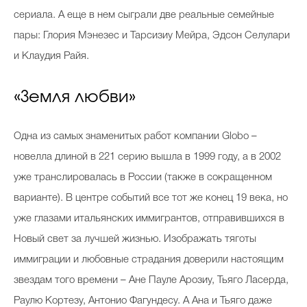
сериала. А еще в нем сыграли две реальные семейные
пары: Глория Мэнезес и Тарсизиу Мейра, Эдсон Селулари
и Клаудия Райя.
«Земля любви»
Одна из самых знаменитых работ компании Globo –
новелла длиной в 221 серию вышла в 1999 году, а в 2002
уже транслировалась в России (также в сокращенном
варианте). В центре событий все тот же конец 19 века, но
уже глазами итальянских иммигрантов, отправившихся в
Новый свет за лучшей жизнью. Изображать тяготы
иммиграции и любовные страдания доверили настоящим
звездам того времени – Ане Пауле Арозиу, Тьяго Ласерда,
Раулю Кортезу, Антонио Фагундесу. А Ана и Тьяго даже