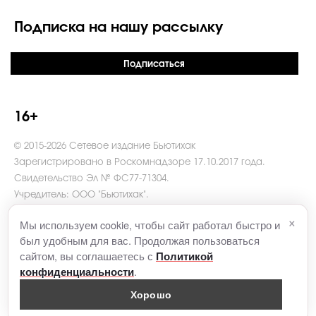
Подписка на нашу рассылку
Подписаться
16+
© 2015-2026 Сетевое издание Бьютихак
Зарегистрировано в Роскомнадзоре 17.10.2017 года.
Свидетельство Эл № ФС77-71304.
Учредитель: ООО "Бьютихак".
Главный редактор Какорина В.И.
×
Мы используем cookie, чтобы сайт работал быстро и
Адрес редакции: 121069, г. Москва, пер. Столовый, д. 6.
был удобным для вас. Продолжая пользоваться
Телефон: +7 (495)916-61-51
сайтом, вы соглашаетесь с
Политикой
e-mail
contact@beautyhack.ru
.
.
конфиденциальности
Хорошо