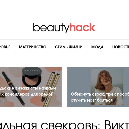
РОВЬЕ
МАТЕРИНСТВО
CТИЛЬ ЖИЗНИ
МОДА
НОВОСТ
удские визажисты назвали
их консилеров для зрелой
Обмануть страх: три спосо
отучить мозг бояться
льная свекровь: Вик