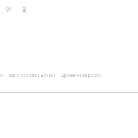
ей
жена росса из друзей
друзья жена росса