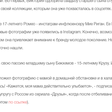
и. Во-первых, Виктория одобрила свадьбу старшего сына спу
 своей коллекции, которым она уже похвасталась в соцсетях
 17-летнего Ромео - инстаграм-инфлюенсеру Мие Риган. Ее
ервые фотографии уже появились в Instagram. Конечно, возмо
м она привлекает внимание к бренду молодое поколение. Но,
 точно нашли.
ь свою пассию младшему сыну Бекхемов - 15-летнему Крузу. 
выложил фотографию с мамой в домашней обстановке и в хала
сь! «Кажется, моя мама действительно улыбается», - подписа
упругу с Россом из сериала «Друзья», когда после отбеливани
 этом
по ссылке
).