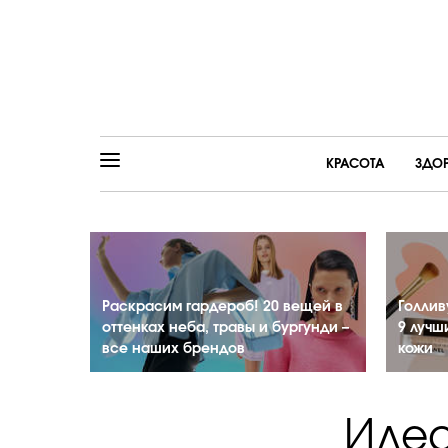
КРАСОТА
ЗДО
Раскрасим гардероб! 20 вещей в
Голлив
оттенках неба, травы и бургунди –
9 лучш
все наших брендов
кожи
Идеа