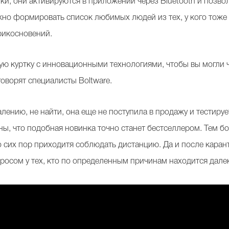
ки, они активируются в приложении через Bluetooth и позв
но формировать список любимых людей из тех, у кого тоже е
рикосновений.
ю куртку с инновационными технологиями, чтобы вы могли ч
говорят специалисты Boltware.
алению, не найти, она еще не поступила в продажу и тестиру
ны, что подобная новинка точно станет бестселлером. Тем бо
о сих пор приходитя соблюдать дистанцию. Да и после карант
росом у тех, кто по определенным причинам находится далек