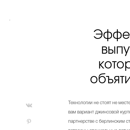
.
Эффек
выпу
кото
объят
Технологии не стоят не мест
вам вариант джинсовой курт
партнерстве с берлинским ст