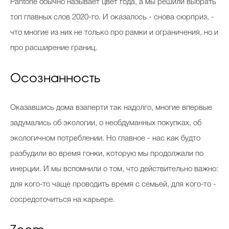
Pantone обычно называет цвет года, а мы решили выбрать
топ главных слов 2020-го. И оказалось - снова сюрприз, -
что многие из них не только про рамки и ограничения, но и
Celebrity дня
про расширение границ.
Фотоальбом
Осознанность
Интервью со звездой
Оказавшись дома взаперти так надолго, многие впервые
задумались об экологии, о необдуманных покупках, об
Beauty- битвы
экологичном потреблении. Но главное - нас как будто
Тесты
разбудили во время гонки, которую мы продолжали по
Викторины
инерции. И мы вспомнили о том, что действительно важно:
для кого-то чаще проводить время с семьей, для кого-то -
сосредоточиться на карьере.