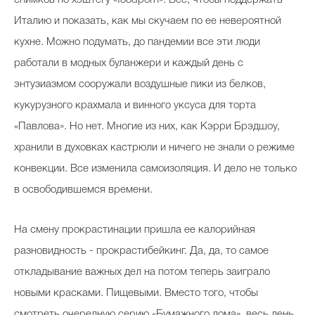
снимков по хэштегу «foodporn». Все, чтобы поддержать
Италию и показать, как мы скучаем по ее невероятной
кухне. Можно подумать, до пандемии все эти люди
Celebrity дня
работали в модных буланжери и каждый день с
Фотоальбом
энтузиазмом сооружали воздушные пики из белков,
кукурузного крахмала и винного уксуса для торта
Интервью со звездой
«Павлова». Но нет. Многие из них, как Кэрри Брэдшоу,
хранили в духовках кастрюли и ничего не знали о режиме
конвекции. Все изменила самоизоляция. И дело не только
Beauty- битвы
в освободившемся времени.
Тесты
Викторины
На смену прокрастинации пришла ее калорийная
разновидность - прокрастибейкинг. Да, да, то самое
откладывание важных дел на потом теперь заиграло
новыми красками. Пищевыми. Вместо того, чтобы
смотреть очередную серию «Бумажного дома», весь день