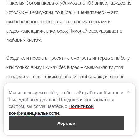
Николая Солодникова опубликовала 103 видео, каждое из
которых – жемчужина Youtube. «Ещенепознер» – это
еженедельные беседы с интересными героями и
видео-«закладки», в которых Николай рассказывает о
любимых книгах.
Создатели проекта просят не смотреть интервью на бегу
или только в наушниках без видео – съемочная группа
продумывает все таким образом, чтобы каждая деталь
была дополнением разговора, тщательно выбирают
×
Мы используем cookie, чтобы сайт работал быстро и
локации, добавляют звуковые эффекты.
был удобным для вас. Продолжая пользоваться
сайтом, вы соглашаетесь с
Политикой
.
конфиденциальности
Герои «ещенепознера» – певица Нино Катамадзе, Анна и
Хорошо
Надежда Михалковы, режиссер Алвис Херманис,
Людмила Улицкая, Вера Полозкова, Олег Басилашвили,