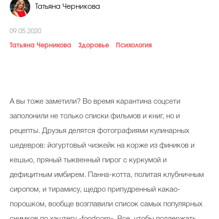
Татьяна Черникова
Косметичка профи
Вопрос эксперту
09.05.2020
Татьяна Черникова
Здоровье
Психология
Папа может
Худеем правильно
А вы тоже заметили? Во время карантина соцсети
заполонили не только списки фильмов и книг, но и
Бьютихакер / Мама-хакер
рецепты. Друзья делятся фотографиями кулинарных
Выбор визажистов
шедевров: йогуртовый чизкейк на корже из фиников и
кешью, пряный тыквенный пирог с куркумой и
Выбор косметолога
дефицитным имбирем. Панна-котта, политая клубничным
Полиция красоты
сиропом, и тирамису, щедро припудренный какао-
Хит недели от визажиста
порошком, вообще возглавили список самых популярных