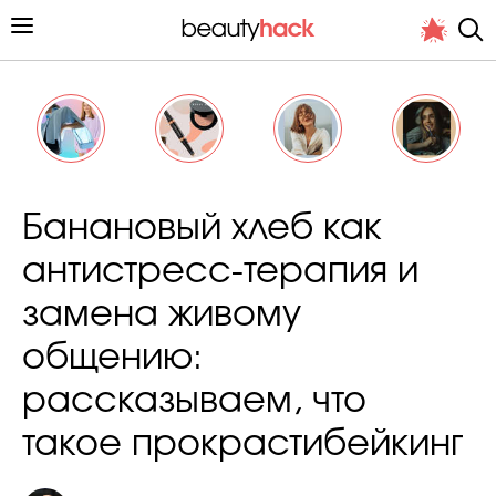
Личный опыт
Банановый хлеб как
Стиль жизни
антистресс-терапия и
Подиум
замена живому
Хит недели от стилиста
общению:
рассказываем, что
такое прокрастибейкинг
Снимает и тестирует редакция