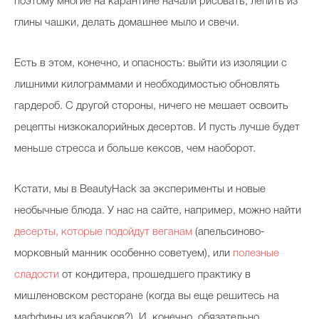
поэтому многие на карантине начали рисовать, лепить из
глины чашки, делать домашнее мыло и свечи.
Есть в этом, конечно, и опасность: выйти из изоляции с
лишними килограммами и необходимостью обновлять
гардероб. С другой стороны, ничего не мешает освоить
рецепты низкокалорийных десертов. И пусть лучше будет
меньше стресса и больше кексов, чем наоборот.
Кстати, мы в BeautyHack за эксперименты и новые
необычные блюда. У нас на сайте, например, можно найти
десерты, которые подойдут веганам
(апельсиново-
морковный манник особенно советуем), или
полезные
сладости
от кондитера, прошедшего практику в
мишленовском ресторане (когда вы еще решитесь на
маффины из кабачков?). И, конечно, обязательно