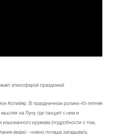
ряжает атмосферой праздника!
он Котийяр. В праздничном ролике 45-летняя
мыслях на Луну, где танцует с ним и
и изысканного кружева (подробности о том,
слание видео - нужно почаще загадывать