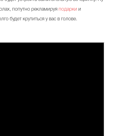
толах, попутно рекламируя
подарки
и
о будет крутиться у вас в голове.