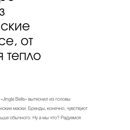
з
нские
ce, от
я тепло
Jingle Bells» вытеснил из головы
ские маски. Бренды, конечно, чувствуют
ьше обычного. Ну а мы что? Радуемся