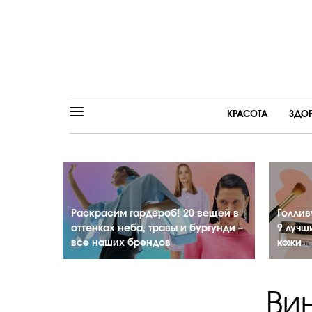
КРАСОТА
ЗДО
Раскрасим гардероб! 20 вещей в
Голлив
оттенках неба, травы и бургунди –
9 лучш
все наших брендов
кожи
Ви