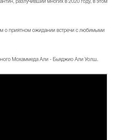
нтин, разлучивший многих в 2020 году, в этом
аем о приятном ожидании встречи с любимыми
арного Мохаммеда Али - Бьяджио Али Уолш.