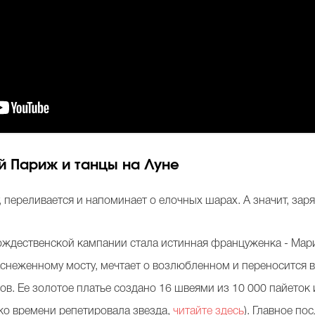
й Париж и танцы на Луне
, переливается и напоминает о елочных шарах. А значит, за
ждественской кампании стала истинная француженка - Мари
аснеженному мосту, мечтает о возлюбленном и переносится в 
в. Ее золотое платье создано 16 швеями из 10 000 пайеток 
ько времени репетировала звезда,
читайте здесь
). Главное по