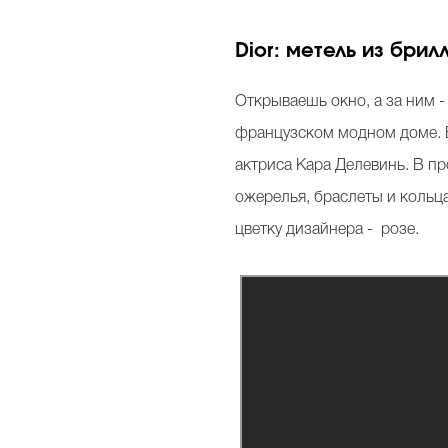
D
ior: метель из бри
Открываешь окно, а за ним -
французском модном доме. В
актриса Кара Делевинь. В п
ожерелья, браслеты и кольц
цветку дизайнера - розе.