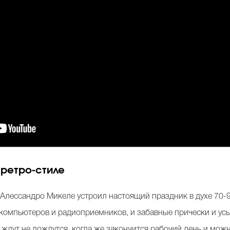
 ретро-стиле
лессандро Микеле устроил настоящий праздник в духе 70-90х
 компьютеров и радиоприемников, и забавные прически и усы 
ждут не дождутся, когда же закончится рабочий день и можн