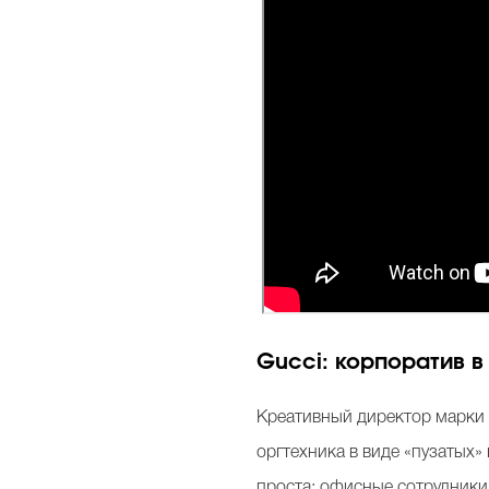
Gucci
: корпоратив в
Креативный директор марки А
оргтехника в виде «пузатых»
проста: офисные сотрудники 