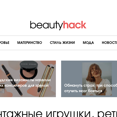
РОВЬЕ
МАТЕРИНСТВО
CТИЛЬ ЖИЗНИ
МОДА
НОВОСТ
удские визажисты назвали
их консилеров для зрелой
Обмануть страх: три спосо
отучить мозг бояться
нтажные игрушки, рет