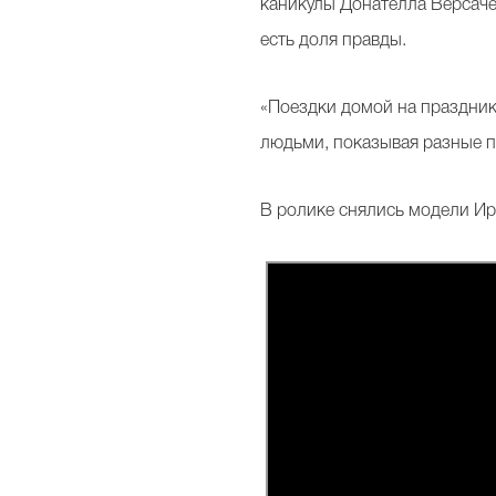
каникулы Донателла Версаче 
есть доля правды.
«Поездки домой на праздник
людьми, показывая разные п
В ролике снялись модели Ир