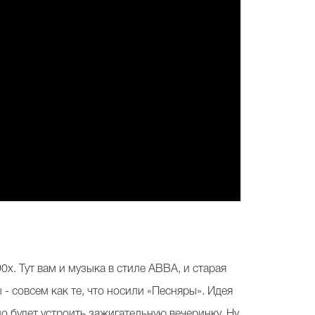
. Тут вам и музыка в стиле ABBA, и старая
- совсем как те, что носили «Песняры». Идея
о будет устроить зажигательную вечеринку. Ну