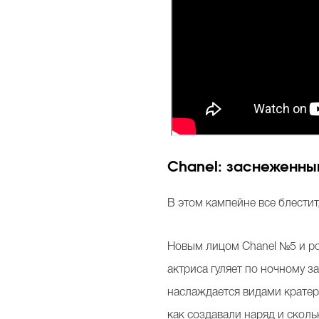
Chanel: заснеженны
В этом кампейне все блестит
Новым лицом Chanel №5 и ро
актриса гуляет по ночному з
наслаждается видами кратеро
как создавали наряд и скол