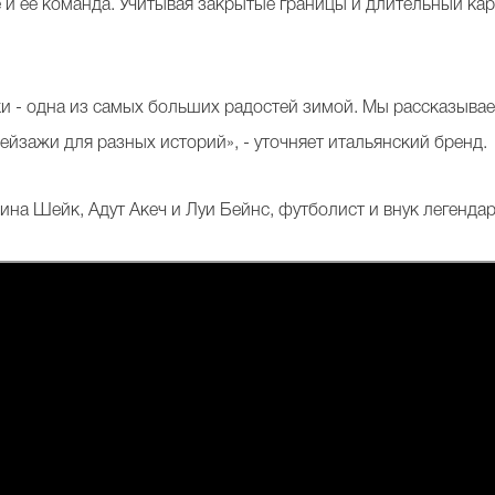
и ее команда. Учитывая закрытые границы и длительный кара
и - одна из самых больших радостей зимой. Мы рассказыв
ейзажи для разных историй», - уточняет итальянский бренд.
ина Шейк, Адут Акеч и Луи Бейнс, футболист и внук легенд