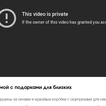
омой с подарками для близких
вершины за окнами и красивые коробки с сюрпризами для сем