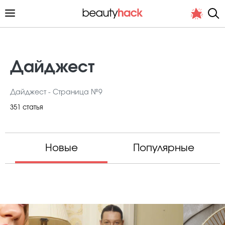
Дайджест
Дайджест - Страница №9
Личный опыт
351 статья
Стиль жизни
Подиум
Новые
Популярные
Хит недели от стилиста
Снимает и тестирует редакция