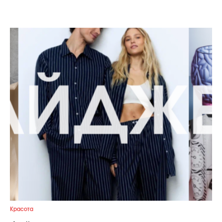
Celebrity дня
Фотоальбом
Интервью со звездой
Beauty- битвы
Тесты
Викторины
Красота