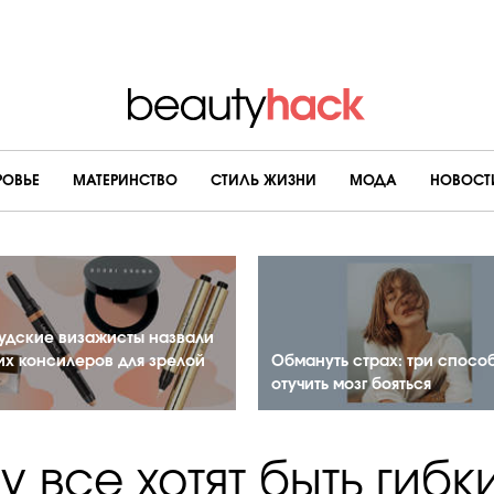
РОВЬЕ
МАТЕРИНСТВО
CТИЛЬ ЖИЗНИ
МОДА
НОВОСТ
удские визажисты назвали
их консилеров для зрелой
Обмануть страх: три спосо
отучить мозг бояться
 все хотят быть гиб