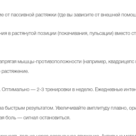
ие от пассивной растяжки (где вы зависите от внешней помощ
я в растянутой позиции (покачивания, пульсации) вместо с
апрягая мышцы-противоположности (например, квадрицепс п
 растяжение.
. Оптимально — 2-3 тренировки в неделю. Ежедневные инте
 за быстрым результатом. Увеличивайте амплитуду плавно, о
я боль — сигнал остановиться.