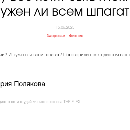
нужен ли всем шпагат
15.06.2025
Здоровье
Фитнес
ими? И нужен ли всем шпагат? Поговорили с методистом в се
рия Полякова
дист в сети студий мягкого фитнеса THE FLEX