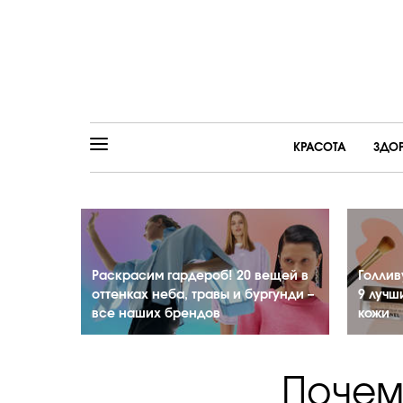
КРАСОТА
ЗДО
Раскрасим гардероб! 20 вещей в
Голлив
оттенках неба, травы и бургунди –
9 лучш
все наших брендов
кожи
Почему