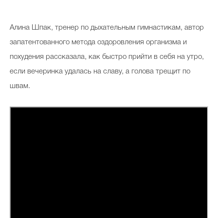
Косметичка профи
Алина Шпак, тренер по дыхательным гимнастикам, автор
Вопрос эксперту
запатентованного метода оздоровления организма и
Папа может
похудения рассказала, как быстро прийти в себя на утро,
Худеем правильно
если вечеринка удалась на славу, а голова трещит по
швам.
Бьютихакер / Мама-хакер
Выбор визажистов
Выбор косметолога
Полиция красоты
Хит недели от визажиста