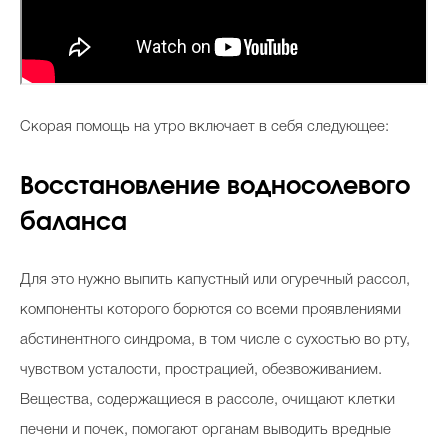
Celebrity дня
Фотоальбом
Скорая помощь на утро включает в себя следующее:
Интервью со звездой
Восстановление водносолевого
баланса
Beauty- битвы
Для это нужно выпить капустный или огуречный рассол,
Тесты
компоненты которого борются со всеми проявлениями
Викторины
абстинентного синдрома, в том числе с сухостью во рту,
чувством усталости, прострацией, обезвоживанием.
Вещества, содержащиеся в рассоле, очищают клетки
печени и почек, помогают органам выводить вредные