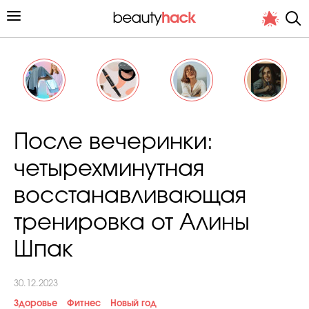
Личный опыт
После вечеринки:
Стиль жизни
четырехминутная
Подиум
восстанавливающая
Хит недели от стилиста
тренировка от Алины
Шпак
30.12.2023
Снимает и тестирует редакция
Здоровье
Фитнес
Новый год