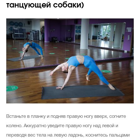
танцующей собаки)
Встаньте в планку и подняв правую ногу вверх, согните
колено. Аккуратно уведите правую ногу над левой и
переводя вес тела на левую ладонь, коснитесь пальцами