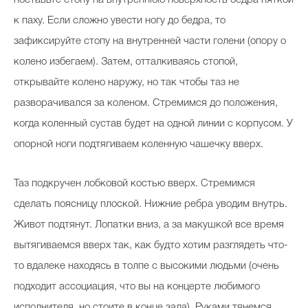
поставьте стопу на внутреннюю поверхность бедра пяткой
к паху. Если сложно увести ногу до бедра, то
зафиксируйте стопу на внутренней части голени (опору о
колено избегаем). Затем, отталкиваясь стопой,
открывайте колено наружу, но так чтобы таз не
разворачивался за коленом. Стремимся до положения,
когда коленный сустав будет на одной линии с корпусом. У
опорной ноги подтягиваем коленную чашечку вверх.
Таз подкручен лобковой костью вверх. Стремимся
сделать поясницу плоской. Нижние ребра уводим внутрь.
Живот подтянут. Лопатки вниз, а за макушкой все время
вытягиваемся вверх так, как будто хотим разглядеть что-
то вдалеке находясь в толпе с высокими людьми (очень
подходит ассоциация, что вы на концерте любимого
исполнителя, но стоите в конце зала). Руками тянемся