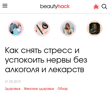
Личный опыт
Как снять стресс и
Стиль жизни
успокоить нервы без
Подиум
алкоголя и лекарств
Хит недели от стилиста
31.05.2019
Здоровье
Женское здоровье
Обзор
Снимает и тестирует редакция