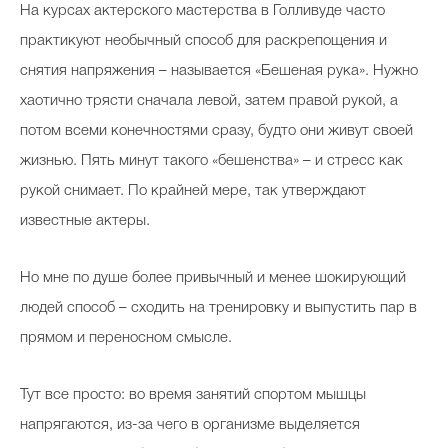
На курсах актерского мастерства в Голливуде часто
практикуют необычный способ для раскрепощения и
снятия напряжения ­– называется «Бешеная рука». Нужно
Celebrity дня
хаотично трясти сначала левой, затем правой рукой, а
Фотоальбом
потом всеми конечностями сразу, будто они живут своей
Интервью со звездой
жизнью. Пять минут такого «бешенства» – и стресс как
рукой снимает. По крайней мере, так утверждают
известные актеры.
Beauty- битвы
Но мне по душе более привычный и менее шокирующий
Тесты
людей способ – сходить на тренировку и выпустить пар в
Викторины
прямом и переносном смысле.
Тут все просто: во время занятий спортом мышцы
напрягаются, из-за чего в организме выделяется