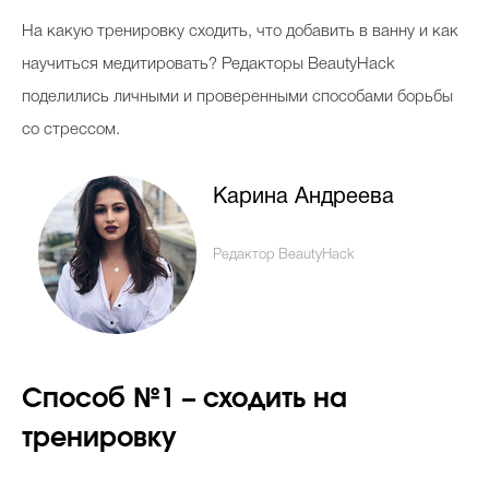
Косметичка профи
Н
а какую тренировку сходить, что добавить в ванну и как
Вопрос эксперту
научиться медитировать? Редакторы BeautyHack
поделились личными и проверенными способами борьбы
Папа может
со стрессом.
Худеем правильно
Карина Андреева
Редактор BeautyHack
Бьютихакер / Мама-хакер
Выбор визажистов
Выбор косметолога
Способ №1 – сходить на
Полиция красоты
тренировку
Хит недели от визажиста