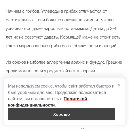
Начнем с грибов. Углеводы в грибах отличаются от
растительных – они больше похожи на хитин и тяжело
усваиваются даже взрослым организмом. Детям до 3-4
лет их не советуют давать. Кормящей маме не стоит есть
также маринованные грибы из-за обилия соли и специй.
Из орехов наиболее аллергенны арахис и фундук. Грецкие
орехи можно, если у родителей нет аллергии.
×
Мы используем cookie, чтобы сайт работал быстро и
Выше уже говорили о том, что простые углеводы – не
был удобным для вас. Продолжая пользоваться
самый лучший выбор для кормящей мамы. Их сочетание с
сайтом, вы соглашаетесь с
Политикой
.
конфиденциальности
белком провоцирует у ребенка вздутие.
Хорошо
От экзотических продуктов в виде утиной печени, хамона,