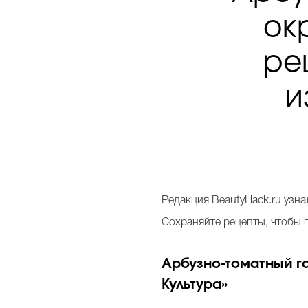
ок
ре
и
Редакция BeautyHack.ru узн
Сохраняйте рецепты, чтобы 
Арбузно-томатный г
Культура»