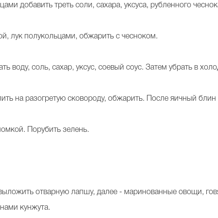
цами добавить треть соли, сахара, уксуса, рубленного чесно
ой, лук полукольцами, обжарить с чесноком.
ть воду, соль, сахар, уксус, соевый соус. Затем убрать в хо
лить на разогретую сковороду, обжарить. После яичный блин
ломкой. Порубить зелень.
выложить отварную лапшу, далее - маринованные овощи, говя
енами кунжута.