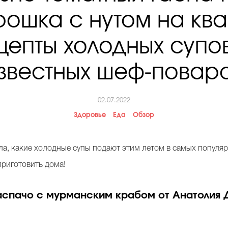
рошка с нутом на ква
цепты холодных супов
звестных шеф-повар
02.07.2022
Здоровье
Еда
Обзор
ала, какие холодные супы подают этим летом в самых популя
приготовить дома!
аспачо с мурманским крабом от Анатолия Д