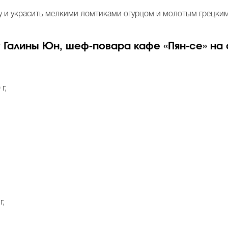
ку и украсить мелкими ломтиками огурцом и молотым грецки
т Галины Юн, шеф-повара кафе «Пян-се» на 
г,
г,