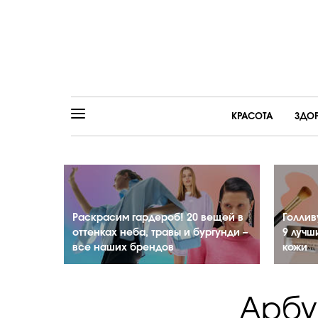
КРАСОТА
ЗДО
Раскрасим гардероб! 20 вещей в
Голлив
оттенках неба, травы и бургунди –
9 лучш
все наших брендов
кожи
Арбу