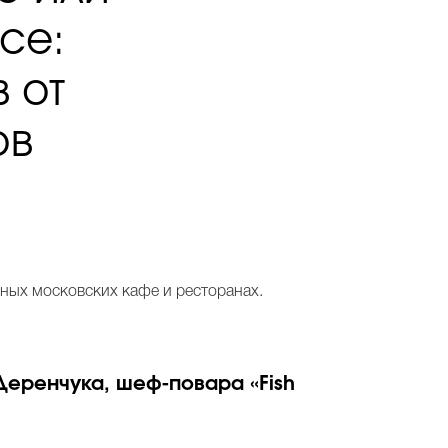
се:
 от
ов
рных московских кафе и ресторанах.
еренчука, шеф-повара «Fish