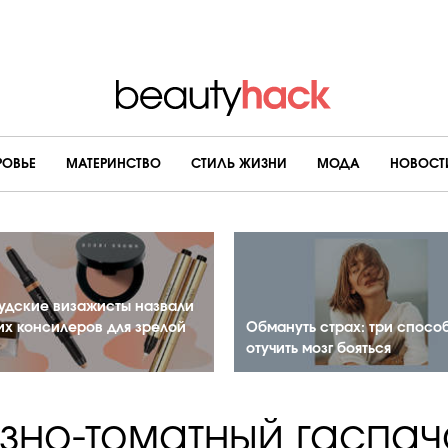
РОВЬЕ
МАТЕРИНСТВО
CТИЛЬ ЖИЗНИ
МОДА
НОВОСТ
удские визажисты назвали
их консилеров для зрелой
Обмануть страх: три спосо
отучить мозг бояться
зно-томатный гаспач