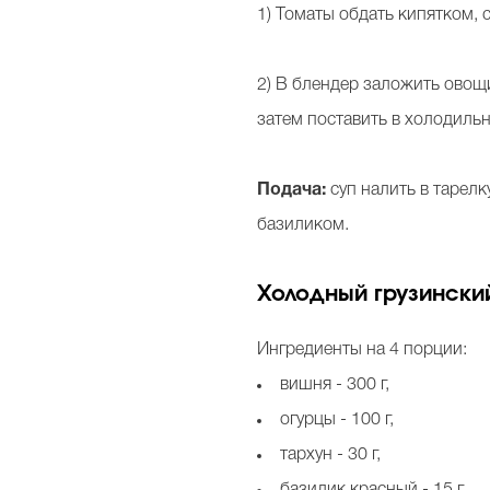
1) Томаты обдать кипятком, 
2) В блендер заложить овощи
затем поставить в холодиль
Подача:
суп налить в тарелк
базиликом.
Холодный грузинский
Ингредиенты на 4 порции:
вишня - 300 г,
огурцы - 100 г,
тархун - 30 г,
базилик красный - 15 г,