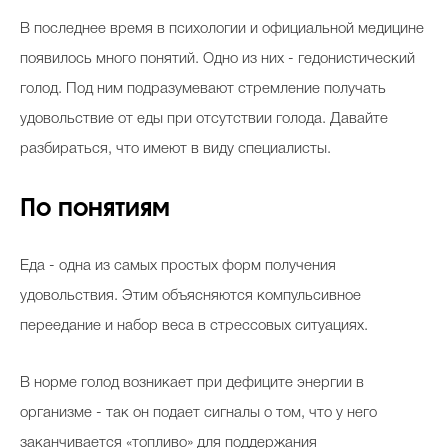
Косметичка профи
В последнее время в психологии и официальной медицине
Вопрос эксперту
появилось много понятий. Одно из них - гедонистический
голод. Под ним подразумевают стремление получать
Папа может
удовольствие от еды при отсутствии голода. Давайте
Худеем правильно
разбираться, что имеют в виду специалисты.
По понятиям
Бьютихакер / Мама-хакер
Еда - одна из самых простых форм получения
Выбор визажистов
удовольствия. Этим объясняются компульсивное
переедание и набор веса в стрессовых ситуациях.
Выбор косметолога
Полиция красоты
В норме голод возникает при дефиците энергии в
Хит недели от визажиста
организме - так он подает сигналы о том, что у него
заканчивается «топливо» для поддержания