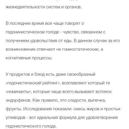
жизнедеятельности систем и органов.
Celebrity дня
В последнее время все чаще говорят о
гедонинистическом голоде - чувстве, связанном с
Фотоальбом
получением удовольствия от еды. В данном случае за его
Интервью со звездой
возникновение отвечают не гомеостатические, а
когнитивные процессы.
Beauty- битвы
У продуктов и блюд есть даже своеобразный
Тесты
«гедонистический рейтинг», возглавляют который те
«номинанты», которые чаще всего вызывают всплеск
Викторины
эндорфинов. Как правило, это сладости, выпечка,
фрукты. Исследования показали: смесь жиров и простых
углеводов - вот идеальная формула для удовлетворения
гедонистического голода.