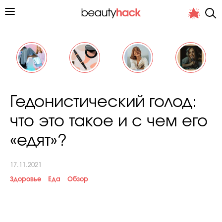
Личный опыт
Гедонистический голод:
Стиль жизни
что это такое и с чем его
Подиум
«едят»?
Хит недели от стилиста
17.11.2021
Здоровье
Еда
Обзор
Снимает и тестирует редакция