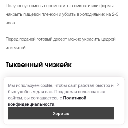
Полученную смесь переместить в емкости или формы,
накрыть пищевой пленкой и убрать в холодильник на 2-3
часа.
Перед подачей готовый десерт можно украсить цедрой
или мятой.
Тыквенный чизкейк
×
Ингредиенты:
Мы используем cookie, чтобы сайт работал быстро и
был удобным для вас. Продолжая пользоваться
сайтом, вы соглашаетесь с
Политикой
800 г тыквы,
.
конфиденциальности
600 г сливочного сыра,
Хорошо
500 мл сливок (не меньше 20%),
60 г сливочного масла,