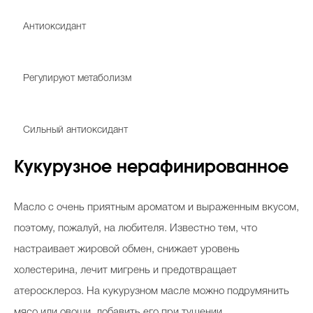
Витамин С
Антиоксидант
Витамины группы B
Регулируют метаболизм
Витамин A
Сильный антиоксидант
Кукурузное нерафинированное
Масло с очень приятным ароматом и выраженным вкусом,
поэтому, пожалуй, на любителя. Известно тем, что
настраивает жировой обмен, снижает уровень
холестерина, лечит мигрень и предотвращает
атеросклероз. На кукурузном масле можно подрумянить
мясо или овощи, добавить его при тушении.