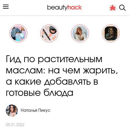
Личный опыт
Гид по растительным
Стиль жизни
маслам: на чем жарить,
Подиум
а какие добавлять в
Хит недели от стилиста
готовые блюда
Наталья Пикус
Снимает и тестирует редакция
05.01.2022