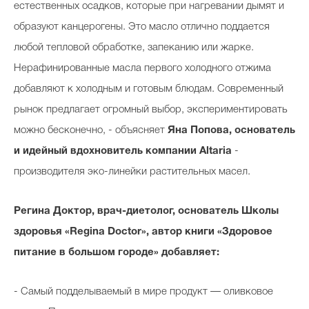
естественных осадков, которые при нагревании дымят и
образуют канцерогены. Это масло отлично поддается
любой тепловой обработке, запеканию или жарке.
Celebrity дня
Нерафинированные масла первого холодного отжима
Фотоальбом
добавляют к холодным и готовым блюдам. Современный
Интервью со звездой
рынок предлагает огромный выбор, экспериментировать
можно бесконечно, - объясняет
Яна Попова, основатель
и идейный вдохновитель компании Altaria
-
производителя эко-линейки растительных масел.
Beauty- битвы
Тесты
Регина Доктор, врач-диетолог, основатель Школы
Викторины
здоровья «Regina Doctor», автор книги «Здоровое
питание в большом городе» добавляет:
- Самый подделываемый в мире продукт — оливковое