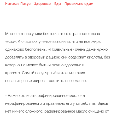
Наталья Пикус
Здоровье
Еда
Правильно едим
Косметичка профи
Вопрос эксперту
Папа может
Много лет нас учили бояться этого страшного слова –
Худеем правильно
«жир». К счастью, ученые выяснили, что не все жиры
одинаково бесполезны. «Правильные» очень даже нужно
добавлять в здоровый рацион: они содержат кислоты, без
которых не может быть и речи о здоровье и
Бьютихакер / Мама-хакер
красоте. Самый популярный источник таких
Выбор визажистов
ненасыщенных жиров – растительное масло.
Выбор косметолога
- Важно отличать рафинированное масло от
Полиция красоты
нерафинированного и правильно его употреблять. Здесь
Хит недели от визажиста
нет ничего сложного: рафинированное масло очищено от