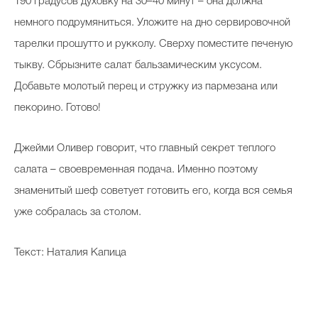
190 градусов духовку на 30–40 минут – она должна
немного подрумяниться. Уложите на дно сервировочной
тарелки прошутто и рукколу. Сверху поместите печеную
тыкву. Сбрызните салат бальзамическим уксусом.
Добавьте молотый перец и стружку из пармезана или
пекорино. Готово!
Джейми Оливер говорит, что главный секрет теплого
салата – своевременная подача. Именно поэтому
знаменитый шеф советует готовить его, когда вся семья
уже собралась за столом.
Текст: Наталия Капица