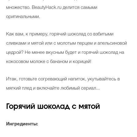
множество. BeautyHack.ru делится самыми
оригинальными.
Celebrity дня
Как вам, к примеру, горячий шоколад со взбитыми
Фотоальбом
сливками и мятой или с молотым перцем и апельсиновой
Интервью со звездой
цедрой? Не менее вкусным будет и горячий шоколад на
кокосовом молоке с бананом и корицей!
Beauty- битвы
Итак, готовьте согревающий напиток, укутывайтесь в
Тесты
мягкий плед и включайте любимый сериал...
Викторины
Горячий шоколад с мятой
Ингредиенты: