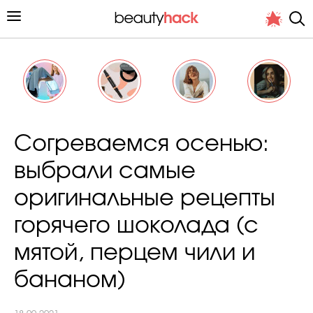
Личный опыт
Согреваемся осенью:
Стиль жизни
выбрали самые
Подиум
оригинальные рецепты
Хит недели от стилиста
горячего шоколада (с
мятой, перцем чили и
бананом)
Снимает и тестирует редакция