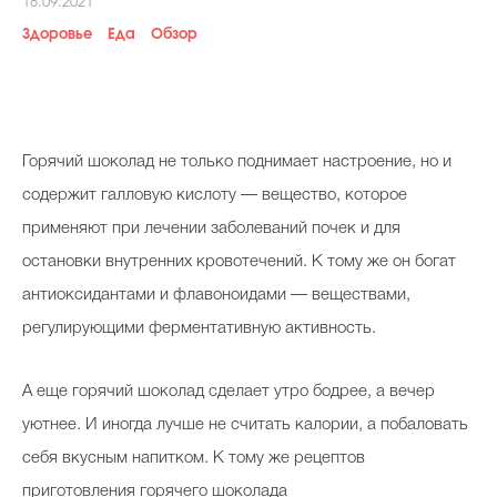
18.09.2021
Косметичка профи
Здоровье
Еда
Обзор
Вопрос эксперту
Папа может
Худеем правильно
Горячий шоколад не только поднимает настроение, но и
содержит галловую кислоту — вещество, которое
применяют при лечении заболеваний почек и для
остановки внутренних кровотечений. К тому же он богат
Бьютихакер / Мама-хакер
антиоксидантами и флавоноидами — веществами,
Выбор визажистов
регулирующими ферментативную активность.
Выбор косметолога
А еще горячий шоколад сделает утро бодрее, а вечер
Полиция красоты
уютнее. И иногда лучше не считать калории, а побаловать
Хит недели от визажиста
себя вкусным напитком. К тому же рецептов
приготовления горячего шоколада