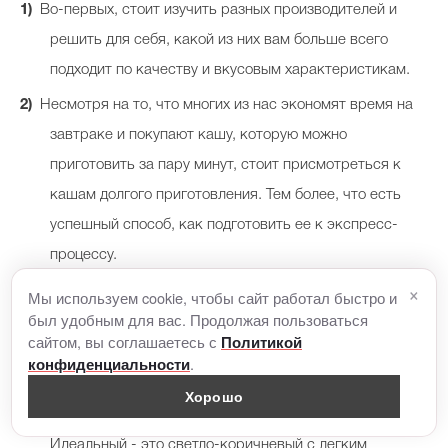
Во-первых, стоит изучить разных производителей и
решить для себя, какой из них вам больше всего
подходит по качеству и вкусовым характеристикам.
Несмотря на то, что многих из нас экономят время на
завтраке и покупают кашу, которую можно
приготовить за пару минут, стоит присмотреться к
кашам долгого приготовления. Тем более, что есть
успешный способ, как подготовить ее к экспресс-
процессу.
×
Выбирайте цельные крупы. Цельнозерновые - одна из
Мы используем cookie, чтобы сайт работал быстро и
был удобным для вас. Продолжая пользоваться
основ правильного питания человека. Они содержат
сайтом, вы соглашаетесь с
Политикой
пищевую клетчатку, снижают уровень сахара в крови
.
конфиденциальности
и имеют целый спектр полезных влияний на организм.
Хорошо
Покупая гречневую крупу, обратите внимание на цвет.
Идеальный - это светло-коричневый с легким