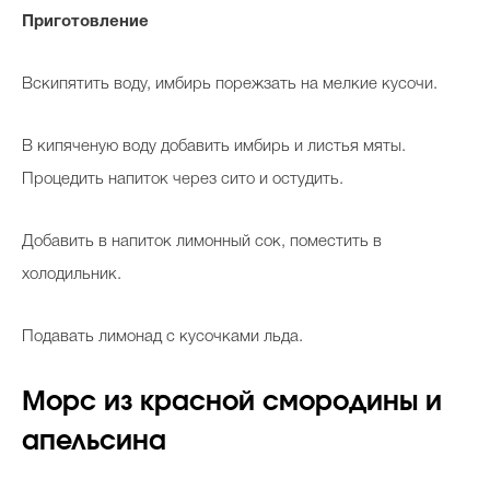
Приготовление
Вскипятить воду, имбирь порежзать на мелкие кусочи.
Celebrity дня
Фотоальбом
В кипяченую воду добавить имбирь и листья мяты.
Интервью со звездой
Процедить напиток через сито и остудить.
Добавить в напиток лимонный сок, поместить в
Beauty- битвы
холодильник.
Тесты
Подавать лимонад с кусочками льда.
Викторины
Морс из красной смородины и
апельсина