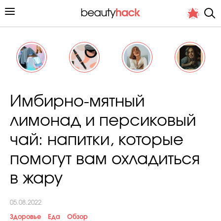
Личный опыт
Имбирно-мятный
Стиль жизни
лимонад и персиковый
Подиум
чай: напитки, которые
Хит недели от стилиста
помогут вам охладиться
в жару
05.08.2022
Снимает и тестирует редакция
Здоровье
Еда
Обзор