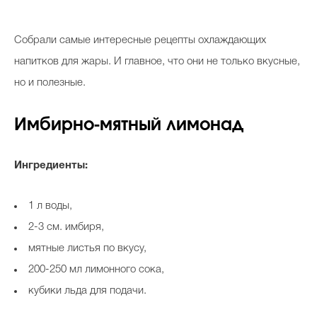
Косметичка профи
Собрали самые интересные рецепты охлаждающих
Вопрос эксперту
напитков для жары. И главное, что они не только вкусные,
Папа может
но и полезные.
Худеем правильно
Имбирно-мятный лимонад
Ингредиенты:
Бьютихакер / Мама-хакер
1 л воды,
Выбор визажистов
2-3 см. имбиря,
Выбор косметолога
мятные листья по вкусу,
Полиция красоты
200-250 мл лимонного сока,
Хит недели от визажиста
кубики льда для подачи.