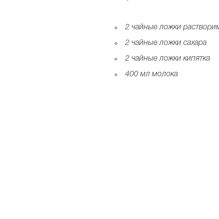
2 чайные ложки раствори
2 чайные ложки сахара
2 чайные ложки кипятка
400 мл молока