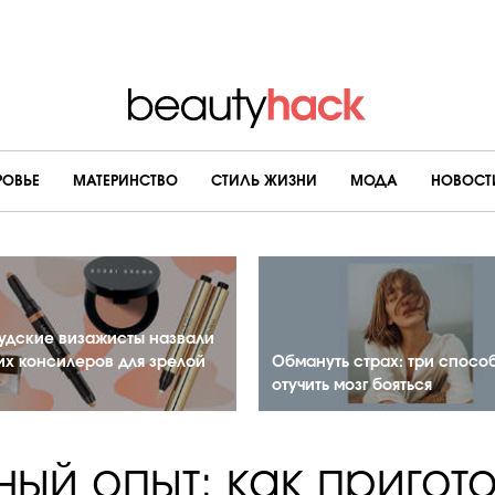
РОВЬЕ
МАТЕРИНСТВО
CТИЛЬ ЖИЗНИ
МОДА
НОВОСТ
удские визажисты назвали
их консилеров для зрелой
Обмануть страх: три спосо
отучить мозг бояться
ный опыт: как пригото