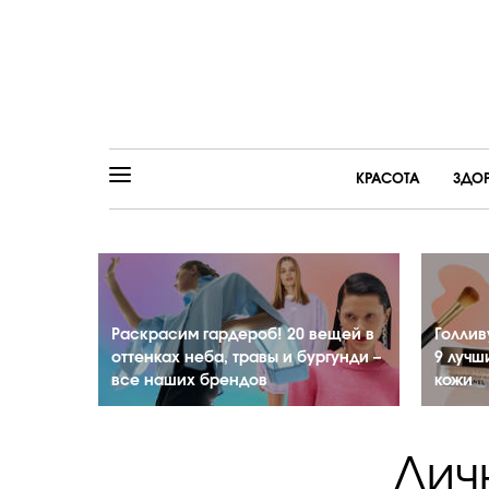
КРАСОТА
ЗДО
Раскрасим гардероб! 20 вещей в
Голлив
оттенках неба, травы и бургунди –
9 лучш
все наших брендов
кожи
Лич