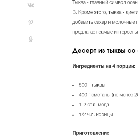
Тыква - главный символ осен
B. Кроме этого, тыква - диет
добавить сахар и молочные п
предлагает самые интересны
Десерт из тыквы со
Ингредиенты на 4 порции:
500 г тыквы,
400 г сметаны (не менее 
1-2 ст.л. меда
1/2 ч.л. корицы
Приготовление