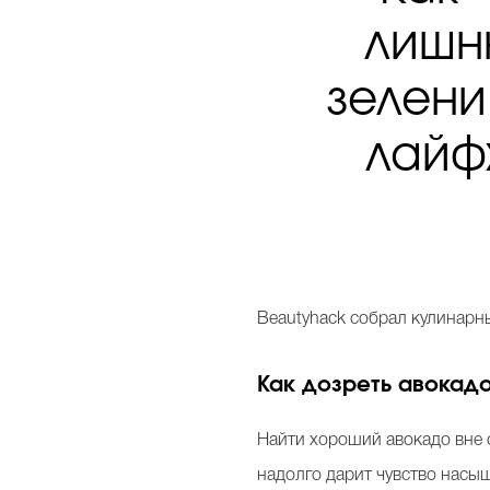
лишн
зелени
лайф
Beautyhack собрал кулинарн
Как дозреть авокад
Найти хороший авокадо вне с
надолго дарит чувство насыщ