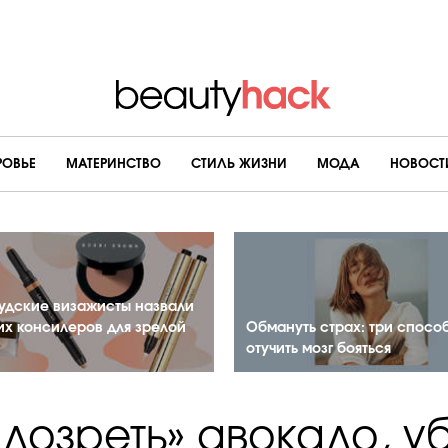
РОВЬЕ
МАТЕРИНСТВО
CТИЛЬ ЖИЗНИ
МОДА
НОВОСТ
удские визажисты назвали
их консилеров для зрелой
Обмануть страх: три спосо
отучить мозг бояться
«дозреть» авокадо, у