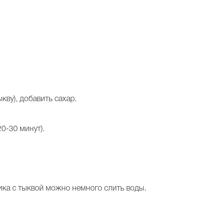
кву), добавить сахар.
20-30 минут).
ника с тыквой можно немного слить воды.