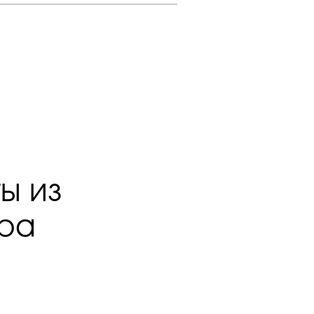
ы из
ера