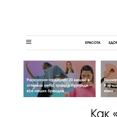
КРАСОТА
ЗДО
Раскрасим гардероб! 20 вещей в
Голлив
оттенках неба, травы и бургунди –
9 лучш
все наших брендов
кожи
Как 