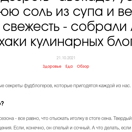
юю соль из супа и ве
 свежесть - собрали
хаки кулинарных бло
21.10.2021
Здоровье
Еда
Обзор
ые секреты фудблогеров, которые пригодятся каждой из нас.
о?
езона - все равно, что отыскать иголку в стоге сена. Тверд
ения. Если, конечно, он спелый и сочный. А что делать, ес