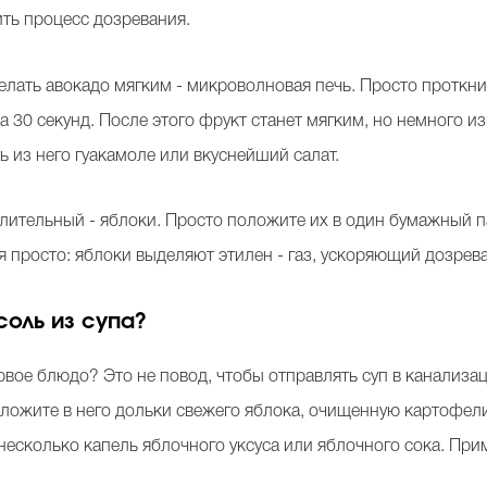
ить процесс дозревания.
лать авокадо мягким - микроволновая печь. Просто проткнит
а 30 секунд. После этого фрукт станет мягким, но немного из
ь из него гуакамоле или вкуснейший салат.
лительный - яблоки. Просто положите их в один бумажный па
ся просто: яблоки выделяют этилен - газ, ускоряющий дозрев
соль из супа?
вое блюдо? Это не повод, чтобы отправлять суп в канализа
оложите в него дольки свежего яблока, очищенную картофели
 несколько капель яблочного уксуса или яблочного сока. Пр