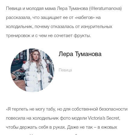
Косметичка профи
П
евица и молодая мама Лера Туманова (@leratumanova)
Вопрос эксперту
рассказала, что защищает ее от «набегов» на
холодильник, почему отказалась от изнурительных
Папа может
тренировок и с чем не сочетает фрукты.
Худеем правильно
Лера Туманова
Певица
Бьютихакер / Мама-хакер
Выбор визажистов
Выбор косметолога
«Я терпеть не могу табу, но для собственной безопасности
Полиция красоты
повесила на холодильник фото модели Victoria’s Secret,
Хит недели от визажиста
чтобы держать себя в руках. Даже не так – в ежовых