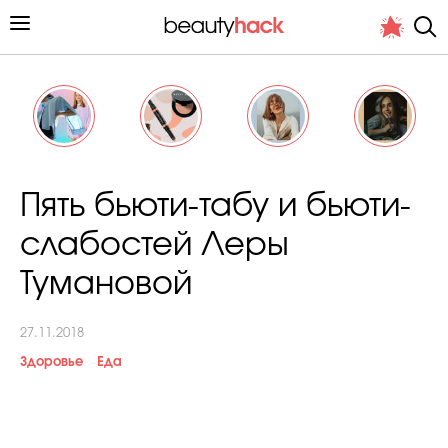
Личный опыт
Пять бьюти-табу и бьюти-
Стиль жизни
слабостей Леры
Подиум
Тумановой
Хит недели от стилиста
27.11.2018
Здоровье
Еда
Снимает и тестирует редакция