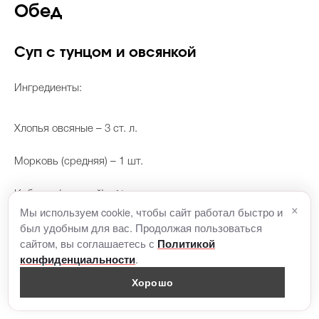
Обед
Суп с тунцом и овсянкой
Ингредиенты:
Хлопья овсяные – 3 ст. л.
Морковь (средняя) – 1 шт.
Кабачок (средний) – ½ шт.
×
Мы используем cookie, чтобы сайт работал быстро и
был удобным для вас. Продолжая пользоваться
Шпинат (можно замороженный) – 100 г
сайтом, вы соглашаетесь с
Политикой
.
конфиденциальности
Отруби овсяные – 1 ст. л.
Хорошо
Тунец консервированный (в собственном соку) – 1 шт.