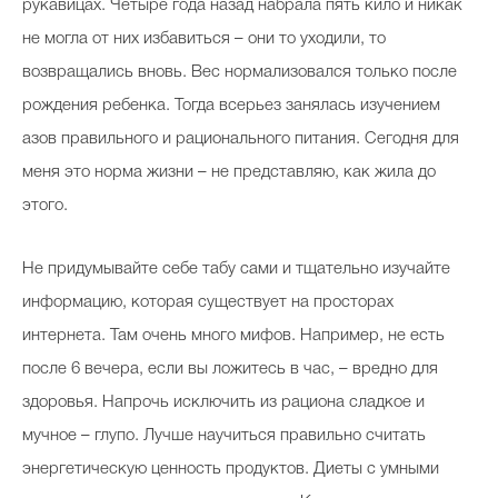
рукавицах. Четыре года назад набрала пять кило и никак
не могла от них избавиться – они то уходили, то
возвращались вновь. Вес нормализовался только после
Celebrity дня
рождения ребенка. Тогда всерьез занялась изучением
Фотоальбом
азов правильного и рационального питания. Сегодня для
меня это норма жизни – не представляю, как жила до
Интервью со звездой
этого.
Не придумывайте себе табу сами и тщательно изучайте
Beauty- битвы
информацию, которая существует на просторах
Тесты
интернета. Там очень много мифов. Например, не есть
Викторины
после 6 вечера, если вы ложитесь в час, – вредно для
здоровья. Напрочь исключить из рациона сладкое и
мучное – глупо. Лучше научиться правильно считать
энергетическую ценность продуктов. Диеты с умными