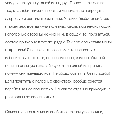
увидела на кухне у одной из подруг. Подруга как раз из
тех, кто любит вкусно поесть и минимально навредить
здоровью и сантиметрам талии. У таких "любителей", как
Celebrity дня
я заметила, всегда куча полезных хаков, компенсирующих
Фотоальбом
неполезные стороны их жизни. Я, в общем-то, признаться,
Интервью со звездой
состою примерно в тех же рядах. Так вот, соль стала моим
открытием! Я не похвастаюсь тем, что полностью
избавилась от отеков, но, несомненно, замена обычной
Beauty- битвы
соли на розовую гималайскую стала одной из причин,
почему они уменьшились. Не обошлось тут и без плацебо!
Тесты
Если почитать о полезных свойствах, вообще хочется
Викторины
перейти на нее полностью. Но как-то странно приходить в
рестораны со своей солью.
Самое главное для меня свойство, как вы уже поняли, —