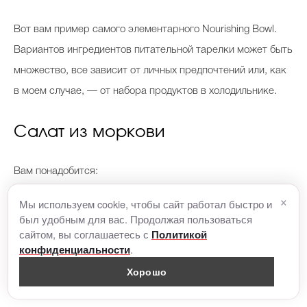
Вот вам пример самого элементарного Nourishing Bowl.
Вариантов ингредиентов питательной тарелки может быть
множество, все зависит от личных предпочтений или, как
в моем случае, — от набора продуктов в холодильнике.
Салат из моркови
Вам понадобится:
×
Мы используем cookie, чтобы сайт работал быстро и
5–6 средних морковок;
был удобным для вас. Продолжая пользоваться
кусочек имбиря (примерно 2 см);
сайтом, вы соглашаетесь с
Политикой
.
конфиденциальности
лимонное сорго (лемонграсс);
Хорошо
1 лайм;
1 ст. л. соевого соуса;