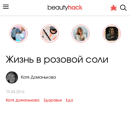
Личный опыт
Жизнь в розовой соли
Стиль жизни
Катя Доманькова
Подиум
Хит недели от стилиста
19.04.2016
Катя Доманькова
Здоровье
Еда
Снимает и тестирует редакция