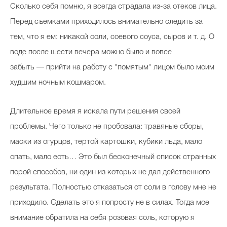
С
колько себя помню, я всегда страдала из-за отеков лица.
Косметичка профи
Перед съемками приходилось внимательно следить за
Вопрос эксперту
тем, что я ем: никакой соли, соевого соуса, сыров и т. д. О
Папа может
воде после шести вечера можно было и вовсе
забыть — прийти на работу с "помятым" лицом было моим
Худеем правильно
худшим ночным кошмаром.
Длительное время я искала пути решения своей
проблемы. Чего только не пробовала: травяные сборы,
Бьютихакер / Мама-хакер
маски из огурцов, тертой картошки, кубики льда, мало
Выбор визажистов
спать, мало есть… Это был бесконечный список странных
Выбор косметолога
порой способов, ни один из которых не дал действенного
Полиция красоты
результата. Полностью отказаться от соли в голову мне не
приходило. Сделать это я попросту не в силах. Тогда мое
Хит недели от визажиста
внимание обратила на себя розовая соль, которую я