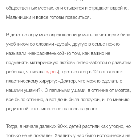
общественных местах, они стыдятся и страдают вдвойне.
Мальчишки и вовсе готовы повеситься.
Celebrity дня
В детстве одну мою одноклассницу мать за четверки била
Фотоальбом
учебником со словами «дура!», другую в семье нежно
Интервью со звездой
называли «некрасивенькой» (о том, как важно не
подменять материнскую любовь гипер-заботой о развитии
ребенка, я писала
здесь
), третью отец в 12 лет отвел к
Beauty- битвы
пластическому хирургу: «Доктор, что можно сделать с
Тесты
нашими ушами?». С папиными ушами, в отличие от мозгов,
все было отлично, а вот дочь была лопоухой, и, по мнению
Викторины
родителей, это лишало ее шансов на успех.
Тогда, в начале далеких 90-х, детей растили как угодно, но
только не «в похвале». Хвалить у нас было исторически не