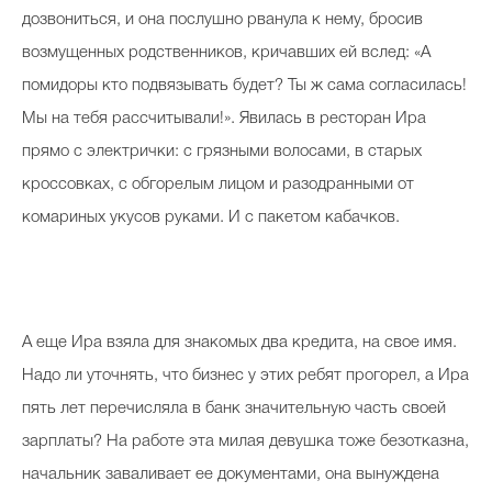
дозвониться, и она послушно рванула к нему, бросив
возмущенных родственников, кричавших ей вслед: «А
помидоры кто подвязывать будет? Ты ж сама согласилась!
Мы на тебя рассчитывали!». Явилась в ресторан Ира
прямо с электрички: с грязными волосами, в старых
кроссовках, с обгорелым лицом и разодранными от
комариных укусов руками. И с пакетом кабачков.
А еще Ира взяла для знакомых два кредита, на свое имя.
Надо ли уточнять, что бизнес у этих ребят прогорел, а Ира
пять лет перечисляла в банк значительную часть своей
зарплаты? На работе эта милая девушка тоже безотказна,
начальник заваливает ее документами, она вынуждена