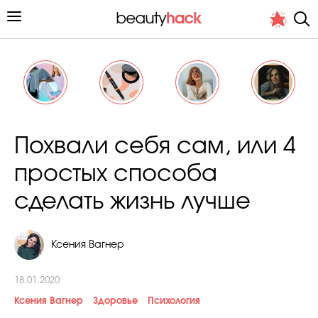
Личный опыт
Похвали себя сам, или 4
Стиль жизни
простых способа
Подиум
сделать жизнь лучше
Хит недели от стилиста
Ксения Вагнер
18.01.2020
Ксения Вагнер
Здоровье
Психология
Снимает и тестирует редакция