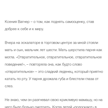
Косметичка профи
Вопрос эксперту
К
сения Вагнер – о том, как поднять самооценку, став
Папа может
добрее к себе и к миру.
Худеем правильно
Вчера на эскалаторе в торговом центре за мной стояли
мать и сын, мальчик лет шести. Мать шерстила парня как
могла. «Отвратительное, отвратительное, отвратительное
Бьютихакер / Мама-хакер
поведение!», – повторяла она, как будто слово
Выбор визажистов
«отвратительное» – это сладкий леденец, который приятно
катать по рту. У парня дрожала губа и блестели глаза от
Выбор косметолога
слез.
Полиция красоты
Хит недели от визажиста
Не знаю, чем он разгневал свою крикливую мамашу, но на
него было больно смотреть. Когда детей «полоскают» в