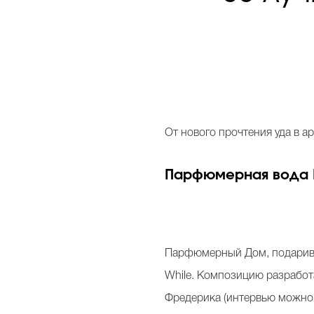
От
нового прочтения уда в аро
Парфюмерная вода Mus
Парфюмерный Дом, подаривший
While. Композицию разработ
Фредерика (интервью можно