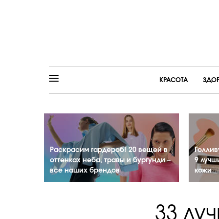
КРАСОТА
ЗДО
Раскрасим гардероб! 20 вещей в
Голлив
оттенках неба, травы и бургунди –
9 лучш
все наших брендов
кожи
33 лу