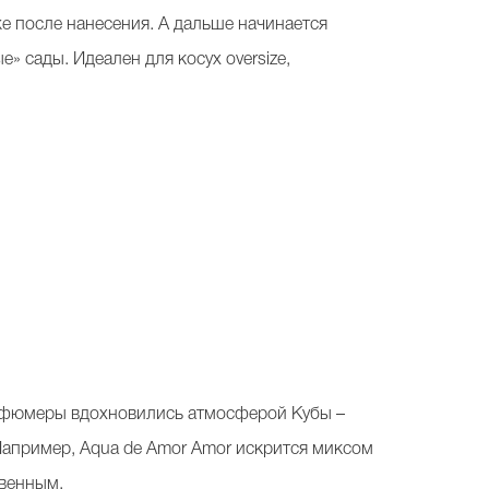
же после нанесения. А дальше начинается
 сады. Идеален для косух oversize,
арфюмеры вдохновились атмосферой Кубы –
Например, Aqua de Amor Amor искрится миксом
твенным.