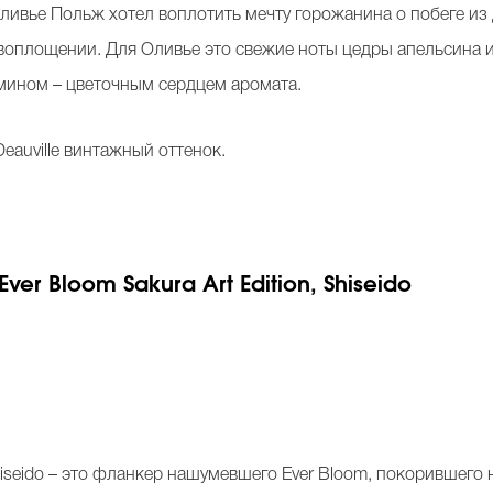
ивье Польж хотел воплотить мечту горожанина о побеге из 
воплощении. Для Оливье это свежие ноты цедры апельсина 
мином – цветочным сердцем аромата.
Deauville винтажный оттенок.
r Bloom Sakura Art Edition, Shiseido
seido – это фланкер нашумевшего Ever Bloom, покорившего