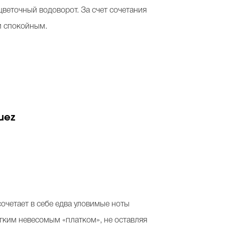
цветочный водоворот. За счет сочетания
и спокойным.
uez
сочетает в себе едва уловимые ноты
гким невесомым «платком», не оставляя