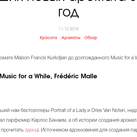
год
11.12.2018
Красота
Ароматы
Обзор
мате Maison Francis Kurkdjian до долгожданного Music for a Whi
ic for a While, Frédéric Malle
 нам бестселлеры Portrait of a Lady и Dries Van Noten, неда
ал парфюмер Карлос Бенаим, а об истории создания аромата 
 прочитать
здесь
). Источником вдохновения для создания 