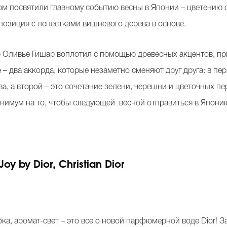
юм посвятили главному событию весны в Японии – цветению 
позиция с лепестками вишневого дерева в основе.
Оливье Гишар воплотил с помощью древесных акцентов, при э
 – два аккорда, которые незаметно сменяют друг друга: в пер
а, а второй – это сочетание зелени, черешни и цветочных п
имум на то, чтобы следующей весной отправиться в Японию
 by Dior, Christian Dior
ка, аромат-свет – это все о новой парфюмерной воде Dior! З