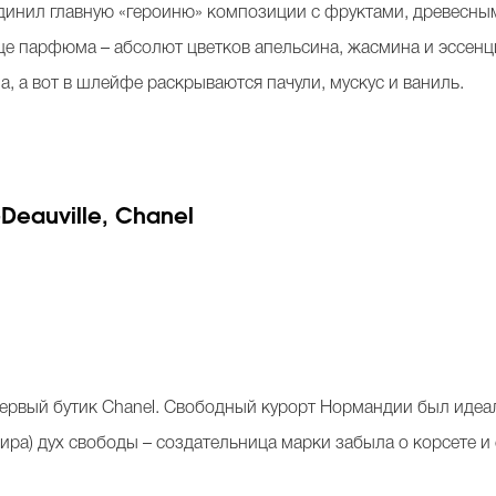
инил главную «героиню» композиции с фруктами, древесным
це парфюма – абсолют цветков апельсина, жасмина и эссенци
, а вот в шлейфе раскрываются пачули, мускус и ваниль.
-Deauville, Chanel
ервый бутик Сhanel. Свободный курорт Нормандии был идеа
ира) дух свободы – создательница марки забыла о корсете и