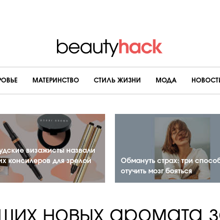
РОВЬЕ
МАТЕРИНСТВО
CТИЛЬ ЖИЗНИ
МОДА
НОВОСТ
удские визажисты назвали
их консилеров для зрелой
Обмануть страх: три спосо
отучить мозг бояться
чших новых аромата з