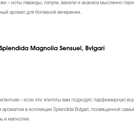
е – ноты лаванды, пачули, ванили и ананаса мысленно перен
альный аромат для богемной вечеринки.
lendida Magnolia Sensuel, Bvlgari
егантная – если эти эпитеты вам подходят, парфюмерную воду
ым ароматом в коллекции Splendida Bvlgari, посвященной са
рь и магнолии.