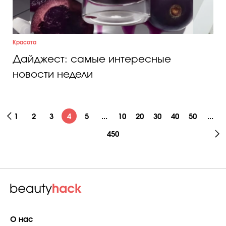
Красота
Дайджест: самые интересные
новости недели
1
2
3
4
5
...
10
20
30
40
50
...
450
О нас