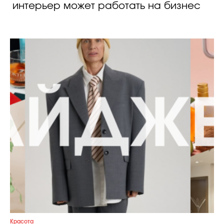
интерьер может работать на бизнес
Celebrity дня
Фотоальбом
Интервью со звездой
Beauty- битвы
Тесты
Викторины
Красота