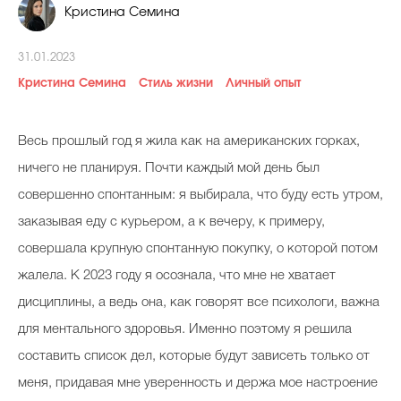
Кристина Семина
Косметичка профи
Вопрос эксперту
31.01.2023
Кристина Семина
Стиль жизни
Личный опыт
Папа может
Худеем правильно
Весь прошлый год я жила как на американских горках,
ничего не планируя. Почти каждый мой день был
совершенно спонтанным: я выбирала, что буду есть утром,
заказывая еду с курьером, а к вечеру, к примеру,
Бьютихакер / Мама-хакер
совершала крупную спонтанную покупку, о которой потом
Выбор визажистов
жалела. К 2023 году я осознала, что мне не хватает
Выбор косметолога
дисциплины, а ведь она, как говорят все психологи, важна
для ментального здоровья. Именно поэтому я решила
Полиция красоты
составить список дел, которые будут зависеть только от
Хит недели от визажиста
меня, придавая мне уверенность и держа мое настроение