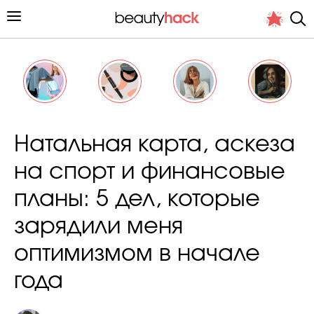
Личный опыт
Натальная карта, аскеза
Стиль жизни
на спорт и финансовые
Подиум
планы: 5 дел, которые
Хит недели от стилиста
зарядили меня
оптимизмом в начале
года
Снимает и тестирует редакция