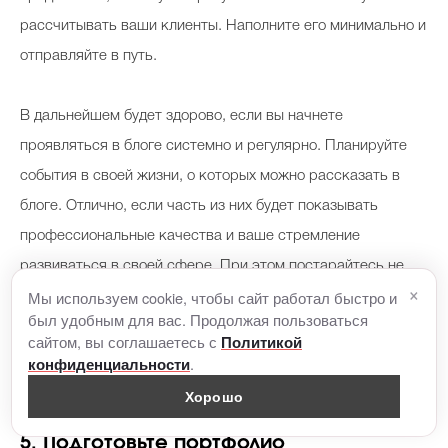
рассчитывать ваши клиенты. Наполните его минимально и
отправляйте в путь.
В дальнейшем будет здорово, если вы начнете
проявляться в блоге системно и регулярно. Планируйте
события в своей жизни, о которых можно рассказать в
блоге. Отлично, если часть из них будет показывать
профессиональные качества и ваше стремление
развиваться в своей сфере. При этом постарайтесь не
×
Мы используем cookie, чтобы сайт работал быстро и
ограничивать блог только работой. Люди покупают у
был удобным для вас. Продолжая пользоваться
людей, поэтому вашим потенциальным клиентам будет
сайтом, вы соглашаетесь с
Политикой
интересно узнать вас как личность: ваши чувства, мысли,
.
конфиденциальности
планы на будущее.
Хорошо
5. Подготовьте портфолио