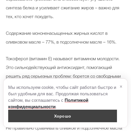
синтеза белка и усиливает сжигание жиров – важно для
тех, кто хочет похудеть.
Содержание мононенасыщенных жирных кислот в
оливковом масле – 77%, в подсолнечном масле – 16%.
Токоферол (витамин Е) называют витамином молодости.
Это сильнодействующий антиоксидант, помогающий
решить ряд серьезных проблем: борется со свободными
×
радикалами, поддерживает молодость кожи, красоту
Мы используем cookie, чтобы сайт работал быстро и
был удобным для вас. Продолжая пользоваться
ногтей и волос. Содержание витамина Е на 100 г в
сайтом, вы соглашаетесь с
Политикой
оливковом масле – 12 мг, в подсолнечном масле – 40-60
.
конфиденциальности
мг.
Хорошо
Не правильно сравнивать оливкое и подсолнечное масла