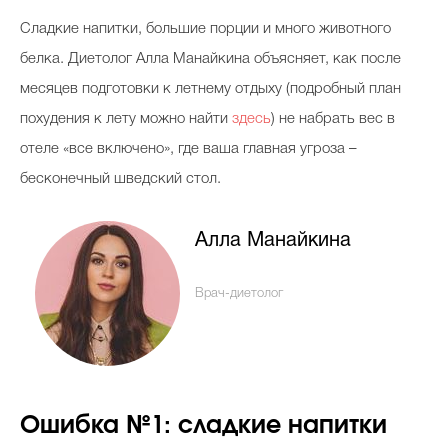
Косметичка профи
Сладкие напитки, большие порции и много животного
Вопрос эксперту
белка. Диетолог Алла Манайкина объясняет, как после
месяцев подготовки к летнему отдыху (подробный план
Папа может
похудения к лету можно найти
здесь
) не набрать вес в
Худеем правильно
отеле «все включено», где ваша главная угроза –
бесконечный шведский стол.
Алла Манайкина
Бьютихакер / Мама-хакер
Выбор визажистов
Врач-диетолог
Выбор косметолога
Полиция красоты
Хит недели от визажиста
Ошибка №1: сладкие напитки