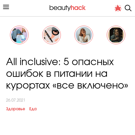
Личный опыт
All inclusive: 5 опасных
Стиль жизни
ошибок в питании на
Подиум
курортах «все включено»
Хит недели от стилиста
26.07.2021
Здоровье
Еда
Снимает и тестирует редакция