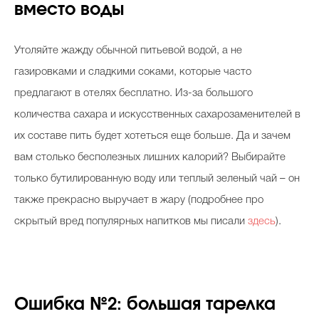
вместо воды
Утоляйте жажду обычной питьевой водой, а не
Celebrity дня
газировками и сладкими соками, которые часто
Фотоальбом
предлагают в отелях бесплатно. Из-за большого
Интервью со звездой
количества сахара и искусственных сахарозаменителей в
их составе пить будет хотеться еще больше. Да и зачем
вам столько бесполезных лишних калорий? Выбирайте
Beauty- битвы
только бутилированную воду или теплый зеленый чай – он
также прекрасно выручает в жару (подробнее про
Тесты
скрытый вред популярных напитков мы писали
здесь
).
Викторины
Ошибка №2: большая тарелка