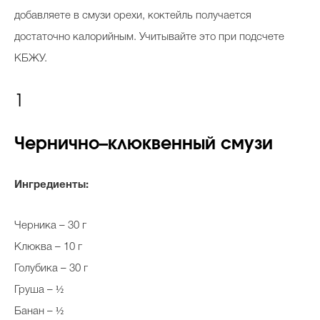
добавляете в смузи орехи, коктейль получается
достаточно калорийным. Учитывайте это при подсчете
КБЖУ.
1
Чернично–клюквенный смузи
Ингредиенты:
Черника – 30 г
Клюква – 10 г
Голубика – 30 г
Груша – ½
Банан – ½