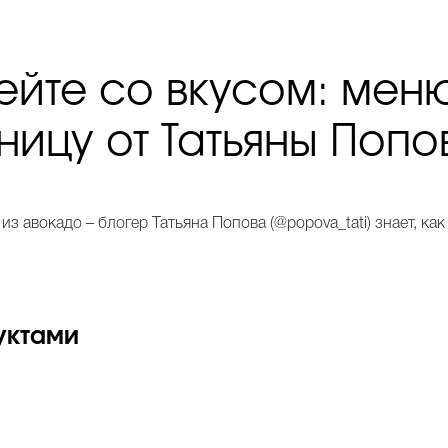
ейте со вкусом: мен
тницу от Татьяны Попо
 из авокадо – блогер Татьяна Попова (@popova_tati) знает, как
уктами