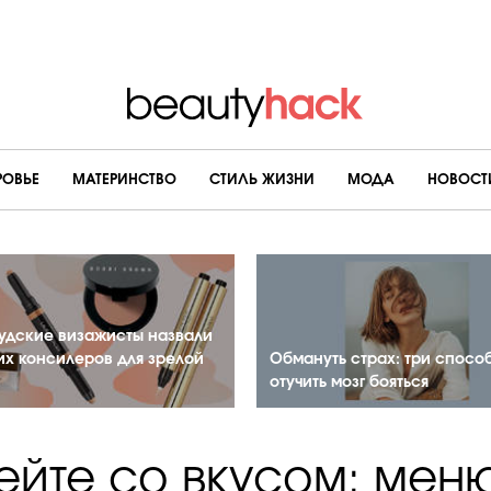
РОВЬЕ
МАТЕРИНСТВО
CТИЛЬ ЖИЗНИ
МОДА
НОВОСТ
удские визажисты назвали
их консилеров для зрелой
Обмануть страх: три спосо
отучить мозг бояться
ейте со вкусом: мен