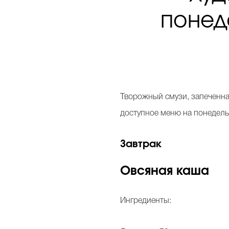
понед
Т
ворожный смузи, запеченна
доступное меню на понедель
Завтрак
Овсяная каша
Ингредиенты: