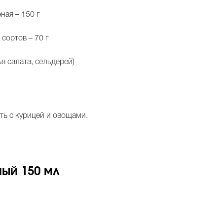
ная – 150 г
сортов – 70 г
я салата, сельдерей)
ть с курицей и овощами.
ный 150 мл