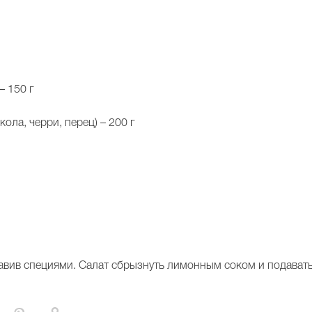
– 150 г
ола, черри, перец) – 200 г
равив специями. Салат сбрызнуть лимонным соком и подавать