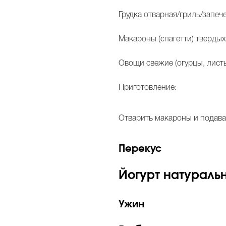
Грудка отварная/гриль/запече
Макароны (спагетти) твердых 
Овощи свежие (огурцы, листь
Приготовление:
Отварить макароны и подава
Перекус
Йогурт натураль
Ужин