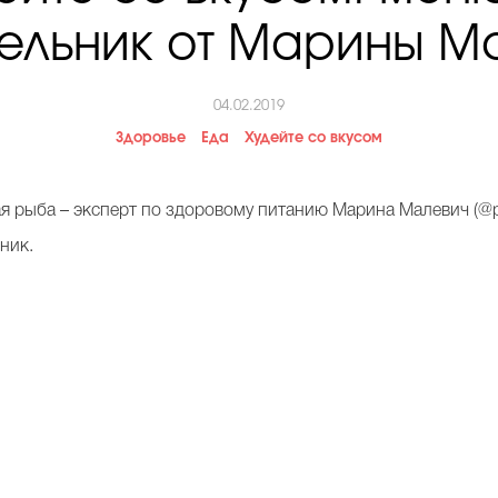
ельник от Марины М
04.02.2019
Здоровье
Еда
Худейте со вкусом
я рыба – эксперт по здоровому питанию Марина Малевич (@pp
ник.