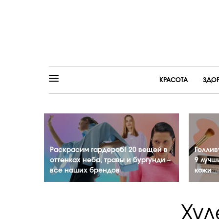
КРАСОТА
ЗДО
Раскрасим гардероб! 20 вещей в
Голлив
оттенках неба, травы и бургунди –
9 лучш
все наших брендов
кожи
Худ