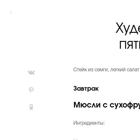
.
Худ
пя
С
тейк из семги, легкий салат
Завтрак
Мюсли с сухофр
Ингредиенты: