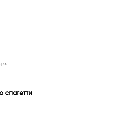
ере.
о спагетти