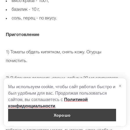
мясо краба - 100 г,
базилик - 10 г,
соль, перец - по вкусу.
Приготовление
1) Томаты обдать кипятком, снять кожу. Огурцы
почистить.
2) В блендер заложить овощи, арбуз и 30 мл оливкового
×
Мы используем cookie, чтобы сайт работал быстро и
масла. Добавить соль и перец по вкусу, взбить до
был удобным для вас. Продолжая пользоваться
однородного состояния, а затем поставить в холодильник
сайтом, вы соглашаетесь с
Политикой
.
охлаждаться.
конфиденциальности
Хорошо
Подача:
суп налить в тарелку, капнуть несколько капель