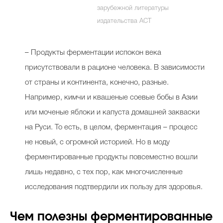
зарубежной литературы
издательства АСТ
Celebrity дня
– Продукты ферментации испокон века
Фотоальбом
присутствовали в рационе человека. В зависимости
Интервью со звездой
от страны и континента, конечно, разные.
Например, кимчи и квашеные соевые бобы в Азии
или моченые яблоки и капуста домашней закваски
Beauty- битвы
на Руси. То есть, в целом, ферментация – процесс
не новый, с огромной историей. Но в моду
Тесты
ферментированные продукты повсеместно вошли
Викторины
лишь недавно, с тех пор, как многочисленные
исследования подтвердили их пользу для здоровья.
Чем полезны ферментированные