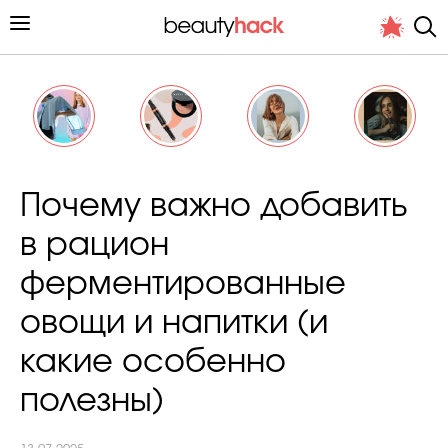
Личный опыт
Почему важно добавить
Стиль жизни
в рацион
Подиум
ферментированные
Хит недели от стилиста
овощи и напитки (и
какие особенно
полезны)
Снимает и тестирует редакция