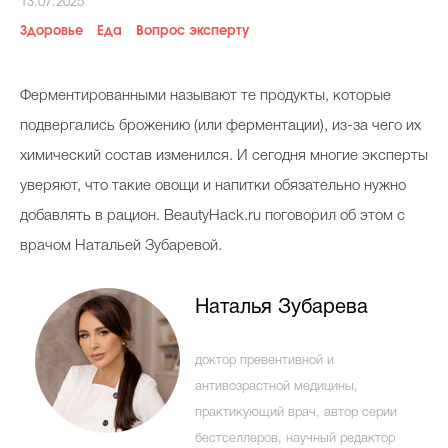
13.07.2025
Косметичка профи
Здоровье
Еда
Вопрос эксперту
Вопрос эксперту
Папа может
Ферментированными называют те продукты, которые
подвергались брожению (или ферментации), из-за чего их
Худеем правильно
химический состав изменился. И сегодня многие эксперты
уверяют, что такие овощи и напитки обязательно нужно
добавлять в рацион. BeautyHack.ru поговорил об этом с
врачом Натальей Зубаревой.
Бьютихакер / Мама-хакер
Выбор визажистов
Наталья Зубарева
Выбор косметолога
доктор превентивной и
Полиция красоты
антивозрастной медицины,
Хит недели от визажиста
практикующий врач, автор серии
бестселлеров, научный редактор