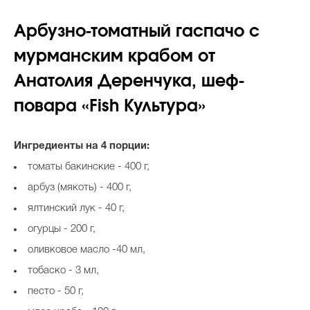
Арбузно-томатный гаспачо с
мурманским крабом от
Анатолия Деренчука, шеф-
повара «Fish Культура»
Ингредиенты на 4 порции:
томаты бакинские - 400 г,
арбуз (мякоть) - 400 г,
ялтинский лук - 40 г,
огурцы - 200 г,
оливковое масло -40 мл,
тобаско - 3 мл,
песто - 50 г,