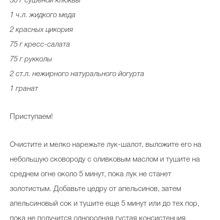
50 г сушеной клюквы
1 ч.л. жидкого меда
2 красных цикория
75 г кресс-салата
75 г рукколы
2 ст.л. нежирного натурального йогурта
1 гранат
Приступаем!
Очистите и мелко нарежьте лук-шалот, выложите его на
небольшую сковороду с оливковым маслом и тушите на
среднем огне около 5 минут, пока лук не станет
золотистым. Добавьте цедру от апельсинов, затем
апельсиновый сок и тушите еще 5 минут или до тех пор,
пока не получится однородная густая консистенция.