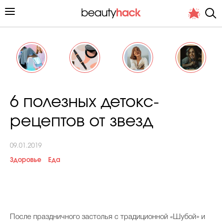
Личный опыт
6 полезных детокс-
Стиль жизни
рецептов от звезд
Подиум
09.01.2019
Хит недели от стилиста
Здоровье
Еда
Снимает и тестирует редакция
П
осле праздничного застолья с традиционной «Шубой» и