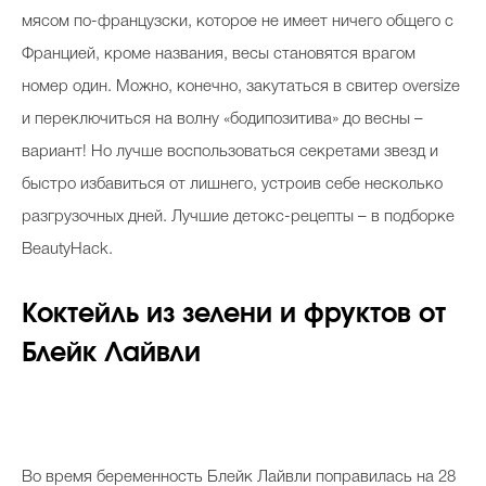
Косметичка профи
мясом по-французски, которое не имеет ничего общего с
Францией, кроме названия, весы становятся врагом
Вопрос эксперту
номер один. Можно, конечно, закутаться в свитер oversize
Папа может
и переключиться на волну «бодипозитива» до весны –
Худеем правильно
вариант! Но лучше воспользоваться секретами звезд и
быстро избавиться от лишнего, устроив себе несколько
разгрузочных дней. Лучшие детокс-рецепты – в подборке
BeautyHack.
Бьютихакер / Мама-хакер
Коктейль из зелени и фруктов от
Выбор визажистов
Блейк Лайвли
Выбор косметолога
Полиция красоты
Хит недели от визажиста
Во время беременность Блейк Лайвли поправилась на 28