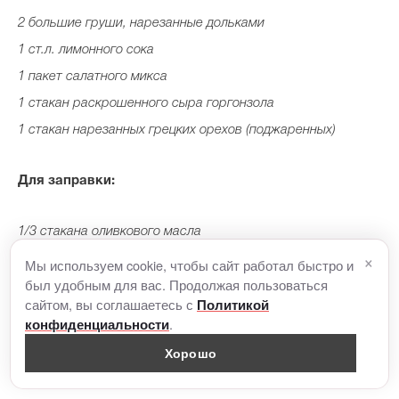
2 большие груши, нарезанные дольками
1 ст.л. лимонного сока
1 пакет салатного микса
1 стакан раскрошенного сыра горгонзола
1 стакан нарезанных грецких орехов (поджаренных)
Для заправки:
1/3 cтакана оливкового масла
×
1 ч.л. уксуса
Мы используем cookie, чтобы сайт работал быстро и
был удобным для вас. Продолжая пользоваться
1 ч.л. дижонской горчицы
сайтом, вы соглашаетесь с
Политикой
Кленовый сироп по вкусу
.
конфиденциальности
Хорошо
Приступаем!