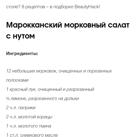
столе? 8 рецептов – в подборке BeautyHack!
Марокканский морковный салат
с нутом
Ингредиенты:
12 небольших морковок, очищенных и порезанных
полосками
1 красный лук, очищенный и разрезанный
½ лимона, разрезанного на дольки
2 ч.л. паприки
2 ч.л. молотой корицы
1 ч.л. молотого тмина
1 ст.л. оливкового масла