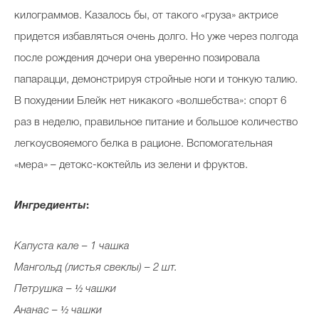
килограммов. Казалось бы, от такого «груза» актрисе
придется избавляться очень долго. Но уже через полгода
Celebrity дня
после рождения дочери она уверенно позировала
папарацци, демонстрируя стройные ноги и тонкую талию.
Фотоальбом
В похудении Блейк нет никакого «волшебства»: спорт 6
Интервью со звездой
раз в неделю, правильное питание и большое количество
легкоусвояемого белка в рационе. Вспомогательная
«мера» – детокс-коктейль из зелени и фруктов.
Beauty- битвы
Тесты
Ингредиенты
:
Викторины
Капуста кале – 1 чашка
Мангольд (листья свеклы) – 2 шт.
Петрушка – ½ чашки
Ананас – ½ чашки