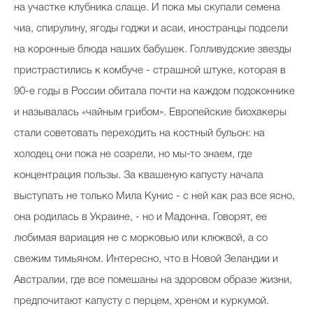
на участке клубника слаще. И пока мы скупали семена
чиа, спирулину, ягоды годжи и асаи, иностранцы подсели
на коронные блюда наших бабушек. Голливудские звезды
пристрастились к комбуче - страшной штуке, которая в
90-е годы в России обитала почти на каждом подоконнике
и называлась «чайным грибом». Европейские биохакеры
стали советовать переходить на костный бульон: на
холодец они пока не созрели, но мы-то знаем, где
концентрация пользы. За квашеную капусту начала
выступать не только Мила Кунис - с ней как раз все ясно,
она родилась в Украине, - но и Мадонна. Говорят, ее
любимая вариация не с морковью или клюквой, а со
свежим тимьяном. Интересно, что в Новой Зеландии и
Австралии, где все помешаны на здоровом образе жизни,
предпочитают капусту с перцем, хреном и куркумой.