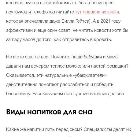
конечно, лучше в темной комнате без телевизоров,
ноутбуков и телефонов (читайте
тут правила из книги
,
которая впечатлила даже Билла Гейтса). А в 2021 году
Celebrity дня
эффективен и еще один совет: не читать новости хотя бы
Фотоальбом
за пару часов до того, как отправитесь в кровать.
Интервью со звездой
Но и это еще не все. Помните, наши бабушки и мамы
давали нам вечером теплое молоко или настой ромашки?
Оказывается, эти натуральные «убаюкиватели»
Beauty- битвы
действительно помогают расслабиться и победить
Тесты
бессонницу. Рассказываем про лучшие напитки для сна
Викторины
Виды напитков для сна
Какие же напитки пить перед сном? Специалисты делят их