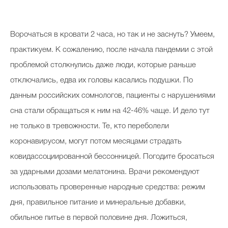
Косметичка профи
Вопрос эксперту
Ворочаться в кровати 2 часа, но так и не заснуть? Умеем,
Папа может
практикуем. К сожалению, после начала пандемии с этой
проблемой столкнулись даже люди, которые раньше
Худеем правильно
отключались, едва их головы касались подушки. По
данным российских сомнологов, пациенты с нарушениями
сна стали обращаться к ним на 42-46% чаще. И дело тут
не только в тревожности. Те, кто переболели
Бьютихакер / Мама-хакер
коронавирусом, могут потом месяцами страдать
Выбор визажистов
ковидассоциированной бессонницей. Погодите бросаться
Выбор косметолога
за ударными дозами мелатонина. Врачи рекомендуют
использовать проверенные народные средства: режим
Полиция красоты
дня, правильное питание и минеральные добавки,
Хит недели от визажиста
обильное питье в первой половине дня. Ложиться,