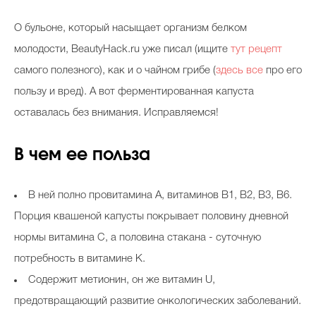
О бульоне, который насыщает организм белком
молодости, BeautyHack.ru уже писал (ищите
тут рецепт
самого полезного), как и о чайном грибе (
здесь все
про его
пользу и вред). А вот ферментированная капуста
оставалась без внимания. Исправляемся!
В чем ее польза
В ней полно провитамина А, витаминов В1, В2, В3, В6.
Порция квашеной капусты покрывает половину дневной
нормы витамина С, а половина стакана - суточную
потребность в витамине К.
Содержит метионин, он же витамин U,
предотвращающий развитие онкологических заболеваний.