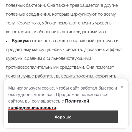
полезных бактерий. Она также превращается в другие
полезные соединения, которые циркулируют по всему
телу. Кроме того, яблоки помогают снизить уровень
холестерина, и обеспечить антиоксидантами мозг.
Куркума
отвечает за желто-оранжевый цвет супа и
придает ему массу целебных свойств. Доказано: эффект
куркумы сравним с сильнодействующими
противовоспалительными средствами. Она помогает
печени лучше работать, выводить токсины, сохранять
×
молодость и красоту. Куркумин и другие компоненты
Мы используем cookie, чтобы сайт работал быстро и
был удобным для вас. Продолжая пользоваться
растения останавливают клеточное старение и являются
сайтом, вы соглашаетесь с
Политикой
мощным противовоспалительным средством.
.
конфиденциальности
Хорошо
Ингредиенты на 4-6 порций