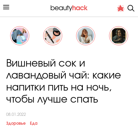
Личный опыт
Вишневый сок и
Стиль жизни
лавандовый чай: какие
Подиум
напитки пить на ночь,
Хит недели от стилиста
чтобы лучше спать
08.01.2022
Здоровье
Еда
Снимает и тестирует редакция